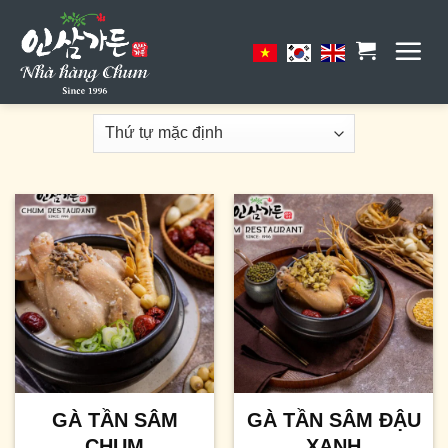
Skip
to
content
GÀ TẦN SÂM
GÀ TẦN SÂM ĐẬU
CHUM
XANH