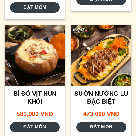
ĐẶT MÓN
BÍ ĐỎ VỊT HUN
SƯỜN NƯỚNG LU
KHÓI
ĐẶC BIỆT
583,000
VNĐ
473,000
VNĐ
ĐẶT MÓN
ĐẶT MÓN