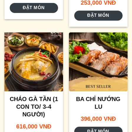
253,000
VNĐ
ĐẶT MÓN
ĐẶT MÓN
CHÁO GÀ TẦN (1
BA CHỈ NƯỚNG
CON TO/ 3-4
LU
NGƯỜI)
396,000
VNĐ
616,000
VNĐ
ĐẶT MÓN