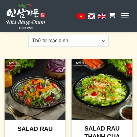
Skip
to
content
SALAD RAU
SALAD RAU
THANH CUA