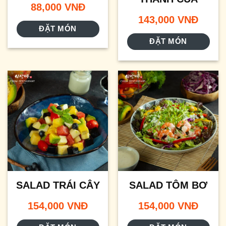
88,000
VNĐ
143,000
VNĐ
ĐẶT MÓN
ĐẶT MÓN
SALAD TRÁI CÂY
SALAD TÔM BƠ
154,000
VNĐ
154,000
VNĐ