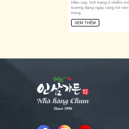
Hiện nay, tình trạng ô nhiễm mô
trường đang ngày càng trở nê
trọng
XEM THÊM