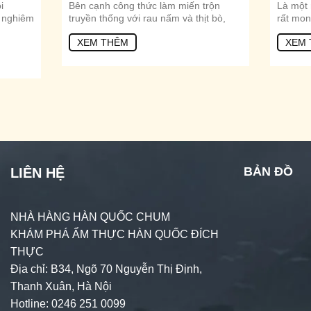
i
Bên cạnh công thức làm miến trộn
Là một 
n nghiêm
truyền thống với rau nấm và thịt bò,
rất mon
XEM THÊM
XEM 
BẢN ĐỒ
LIÊN HỆ
NHÀ HÀNG HÀN QUỐC CHUM
KHÁM PHÁ ẨM THỰC HÀN QUỐC ĐÍCH
THỰC
Địa chỉ: B34, Ngõ 70 Nguyễn Thị Định,
Thanh Xuân, Hà Nội
Hotline: 0246 251 0099