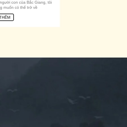
người con của Bắc Giang, tôi
g muốn có thể trở về
THÊM