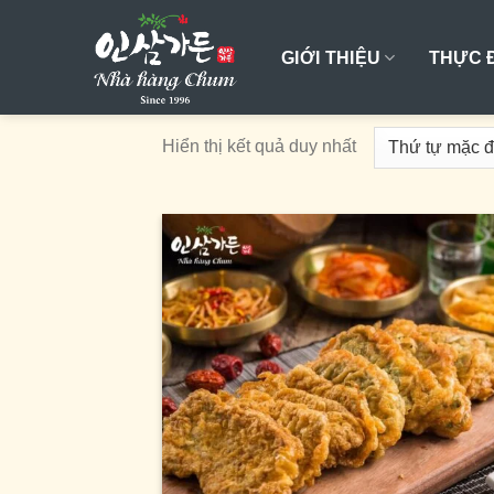
Skip
to
GIỚI THIỆU
THỰC 
content
Hiển thị kết quả duy nhất