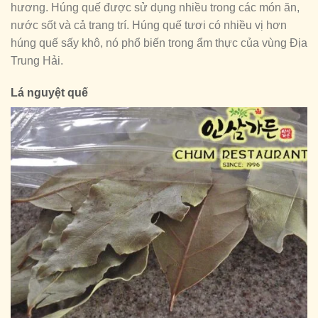
hương. Húng quế được sử dụng nhiều trong các món ăn,
nước sốt và cả trang trí. Húng quế tươi có nhiều vị hơn
húng quế sấy khô, nó phổ biến trong ẩm thực của vùng Địa
Trung Hải.
Lá nguyệt quế