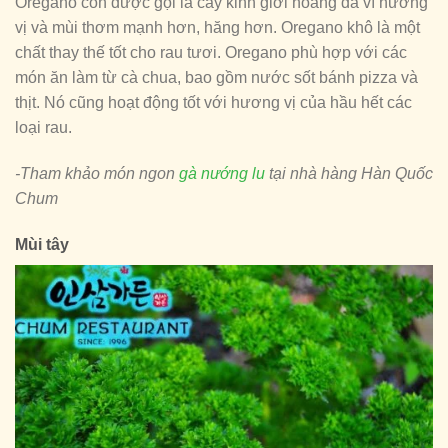
Oregano còn được gọi là cây kinh giới hoang dã vì hương
vị và mùi thơm mạnh hơn, hăng hơn. Oregano khô là một
chất thay thế tốt cho rau tươi. Oregano phù hợp với các
món ăn làm từ cà chua, bao gồm nước sốt bánh pizza và
thịt. Nó cũng hoạt động tốt với hương vị của hầu hết các
loại rau.
-Tham khảo món ngon
gà nướng lu
tại nhà hàng Hàn Quốc
Chum
Mùi tây