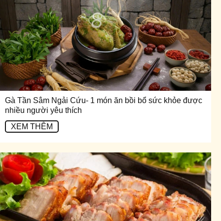
Gà Tần Sâm Ngải Cứu- 1 món ăn bồi bổ sức khỏe được
nhiều người yêu thích
XEM THÊM