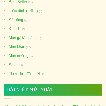
Best Seller
(11)
cháo dinh dưỡng
(0)
Đồ uống
(4)
Kim chi
(3)
Món gà tần sâm
(13)
Món khác
(17)
Món nướng
(5)
Salad
(4)
Thực đơn đặc biệt
(11)
BÀI VIẾT MỚI NHẤT