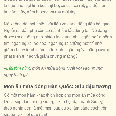
là đậu phụ, bột tinh bột, thịt bò, củ cải, cà rốt, giá đỗ, hành
lá, hành tây, nấm hương và rau mùi tây.
Nó không đòi hỏi nhiều vật liệu và đáng đồng tiền bát gạo.
Ngoài ra, đậu phụ còn có rất nhiều tác dụng tốt. Nó đang
được ưa chuộng nhờ nhiều tác dụng như ngăn ngừa bệnh
tim, ngăn ngừa lão hóa, ngăn ngừa chứng mất trí nhớ,
giảm cholesterol, giảm mãn kinh, ngăn ngừa loãng xương,
phát triển trí não và giảm chứng mất ngủ.
–
Lẩu tôm hùm
: món ăn mùa đông tuyệt vời vào những
ngày lạnh giá
Món ăn mùa đông Hàn Quốc: Súp đậu tương
Có một món hầm khác thích hợp cho món ăn mùa đông.
Đó là súp đậu tương siraegi. Súp bột đậu nành Siraegi
theo nghĩa đen là một món súp được làm bằng cách trộn
siraegi với bột đậu nành