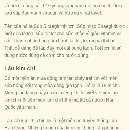
và nước dùng sôi. Ở Gyeongsangnam-do, họ cho thịt lợn
vào súp đậu nành siraegi, và hương vị rất tuyệt.
Tên của nó là Súp Siraegit thịt lợn. Súp miso Siraegi được
biết đến là loại súp rất tốt cho sức khỏe vì giàu vitamin và
sắt. Thành phần bao gồm hành lá, tỏi, tương và thịt bò.
Thật dễ dàng để lấp đầy một cái bụng lạnh. Tốt hơn là sử
dụng nước dùng cá cơm cho nước dùng.
Lẩu kim chi
Có một món ăn mùa đông làm tan chảy trái tim với món
súp nóng hổi trong mùa đông gió lạnh. Đó là lẩu kim chi.
Miệng tôi đang chảy nước miếng khi tôi viết về món lẩu
kim chi nối tiếp món kim chi hầm mà tất cả người Hàn
Quốc yêu thích.
Lẩu với kim chi chín kỹ là một món ăn truyền thống của
Hàn Quốc. Những lợi ích của kim chi không cần phải nói.