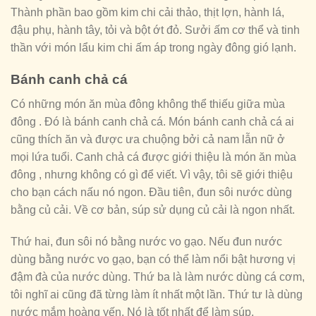
Thành phần bao gồm kim chi cải thảo, thịt lợn, hành lá,
đậu phụ, hành tây, tỏi và bột ớt đỏ. Sưởi ấm cơ thể và tinh
thần với món lẩu kim chi ấm áp trong ngày đông gió lạnh.
Bánh canh chả cá
Có những món ăn mùa đông không thể thiếu giữa mùa
đông . Đó là bánh canh chả cá. Món bánh canh chả cá ai
cũng thích ăn và được ưa chuộng bởi cả nam lẫn nữ ở
mọi lứa tuổi. Canh chả cá được giới thiệu là món ăn mùa
đông , nhưng không có gì để viết. Vì vậy, tôi sẽ giới thiệu
cho bạn cách nấu nó ngon. Đầu tiên, đun sôi nước dùng
bằng củ cải. Về cơ bản, súp sử dụng củ cải là ngon nhất.
Thứ hai, đun sôi nó bằng nước vo gạo. Nếu đun nước
dùng bằng nước vo gạo, bạn có thể làm nổi bật hương vị
đậm đà của nước dùng. Thứ ba là làm nước dùng cá cơm,
tôi nghĩ ai cũng đã từng làm ít nhất một lần. Thứ tư là dùng
nước mắm hoàng yến. Nó là tốt nhất để làm súp.