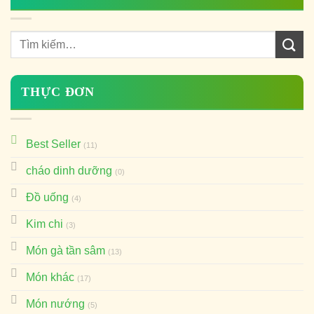
THỰC ĐƠN
Best Seller
(11)
cháo dinh dưỡng
(0)
Đồ uống
(4)
Kim chi
(3)
Món gà tần sâm
(13)
Món khác
(17)
Món nướng
(5)