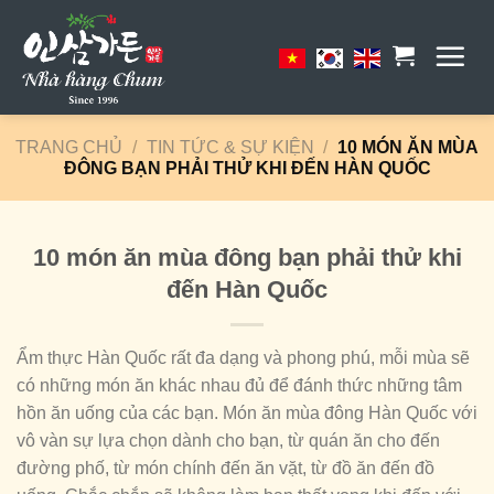
Skip
to
content
TRANG CHỦ
/
TIN TỨC & SỰ KIỆN
/
10 MÓN ĂN MÙA
ĐÔNG BẠN PHẢI THỬ KHI ĐẾN HÀN QUỐC
10 món ăn mùa đông bạn phải thử khi
đến Hàn Quốc
Ẩm thực Hàn Quốc rất đa dạng và phong phú, mỗi mùa sẽ
có những món ăn khác nhau đủ để đánh thức những tâm
hồn ăn uống của các bạn. Món ăn mùa đông Hàn Quốc với
vô vàn sự lựa chọn dành cho bạn, từ quán ăn cho đến
đường phố, từ món chính đến ăn vặt, từ đồ ăn đến đồ