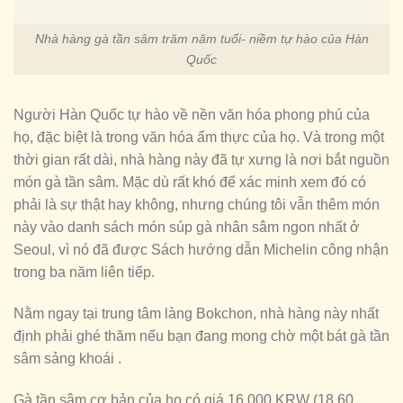
Nhà hàng gà tần sâm trăm năm tuổi- niềm tự hào của Hàn
Quốc
Người Hàn Quốc tự hào về nền văn hóa phong phú của
họ, đặc biệt là trong văn hóa ẩm thực của họ. Và trong một
thời gian rất dài, nhà hàng này đã tự xưng là nơi bắt nguồn
món gà tần sâm. Mặc dù rất khó để xác minh xem đó có
phải là sự thật hay không, nhưng chúng tôi vẫn thêm món
này vào danh sách món súp gà nhân sâm ngon nhất ở
Seoul, vì nó đã được Sách hướng dẫn Michelin công nhận
trong ba năm liên tiếp.
Nằm ngay tại trung tâm làng Bokchon, nhà hàng này nhất
định phải ghé thăm nếu bạn đang mong chờ một bát gà tần
sâm sảng khoái .
Gà tần sâm cơ bản của họ có giá 16.000 KRW (18,60