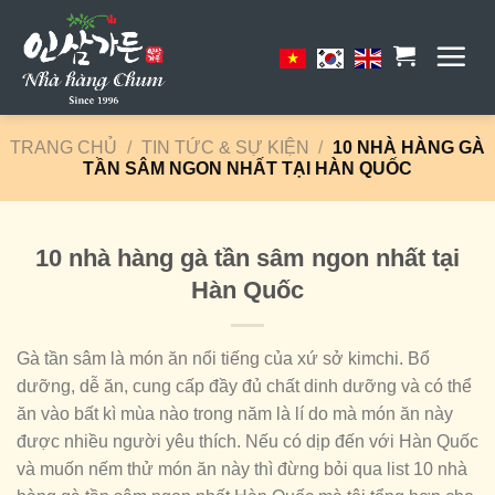
Skip
to
content
TRANG CHỦ
/
TIN TỨC & SỰ KIỆN
/
10 NHÀ HÀNG GÀ
TẦN SÂM NGON NHẤT TẠI HÀN QUỐC
10 nhà hàng gà tần sâm ngon nhất tại
Hàn Quốc
Gà tần sâm là món ăn nổi tiếng của xứ sở kimchi. Bổ
dưỡng, dễ ăn, cung cấp đầy đủ chất dinh dưỡng và có thể
ăn vào bất kì mùa nào trong năm là lí do mà món ăn này
được nhiều người yêu thích. Nếu có dịp đến với Hàn Quốc
và muốn nếm thử món ăn này thì đừng bỏi qua list 10 nhà