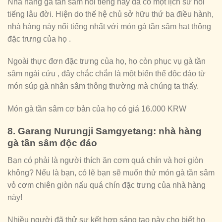
Nhà hàng gà tần sâm nổi tiếng này đã có một lịch sử nổi
tiếng lâu đời. Hiện do thế hệ chủ sở hữu thứ ba điều hành,
nhà hàng này nổi tiếng nhất với món gà tần sâm hạt thông
đặc trưng của họ .
Ngoài thực đơn đặc trưng của họ, họ còn phục vụ gà tần
sâm ngải cứu , đây chắc chắn là một biến thể độc đáo từ
món súp gà nhân sâm thông thường mà chúng ta thấy.
Món gà tần sâm cơ bản của họ có giá 16.000 KRW
8. Garang Nurungji Samgyetang: nhà hàng
gà tần sâm độc đáo
Bạn có phải là người thích ăn cơm quá chín và hơi giòn
không? Nếu là bạn, có lẽ bạn sẽ muốn thử món gà tần sâm
vỏ cơm chiên giòn nấu quá chín đặc trưng của nhà hàng
này!
Nhiều người đã thử sự kết hợp sáng tạo này cho biết họ