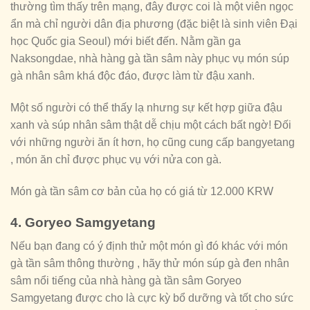
thường tìm thấy trên mạng, đây được coi là một viên ngọc
ẩn mà chỉ người dân địa phương (đặc biệt là sinh viên Đại
học Quốc gia Seoul) mới biết đến. Nằm gần ga
Naksongdae, nhà hàng gà tần sâm này phục vụ món súp
gà nhân sâm khá độc đáo, được làm từ đậu xanh.
Một số người có thể thấy lạ nhưng sự kết hợp giữa đậu
xanh và súp nhân sâm thật dễ chịu một cách bất ngờ! Đối
với những người ăn ít hơn, họ cũng cung cấp bangyetang
, món ăn chỉ được phục vụ với nửa con gà.
Món gà tần sâm cơ bản của họ có giá từ 12.000 KRW
4. Goryeo Samgyetang
Nếu bạn đang có ý định thử một món gì đó khác với món
gà tần sâm thông thường , hãy thử món súp gà đen nhân
sâm nổi tiếng của nhà hàng gà tần sâm Goryeo
Samgyetang được cho là cực kỳ bổ dưỡng và tốt cho sức