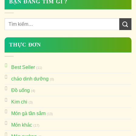
BẠN ĐANG TÌM GÌ ?
THỰC ĐƠN
Best Seller
(11)
cháo dinh dưỡng
(0)
Đồ uống
(4)
Kim chi
(3)
Món gà tần sâm
(13)
Món khác
(17)