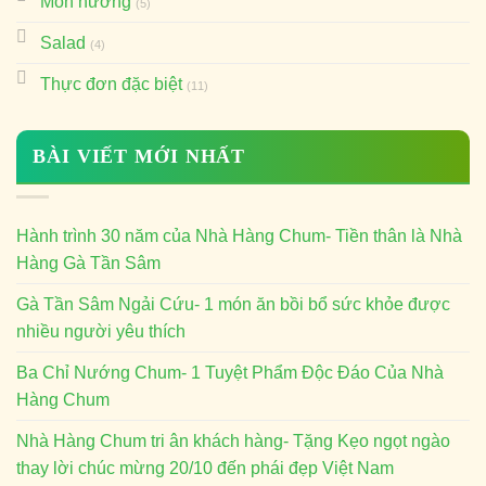
Món nướng
(5)
Salad
(4)
Thực đơn đặc biệt
(11)
BÀI VIẾT MỚI NHẤT
Hành trình 30 năm của Nhà Hàng Chum- Tiền thân là Nhà
Hàng Gà Tần Sâm
Gà Tần Sâm Ngải Cứu- 1 món ăn bồi bổ sức khỏe được
nhiều người yêu thích
Ba Chỉ Nướng Chum- 1 Tuyệt Phẩm Độc Đáo Của Nhà
Hàng Chum
Nhà Hàng Chum tri ân khách hàng- Tặng Kẹo ngọt ngào
thay lời chúc mừng 20/10 đến phái đẹp Việt Nam