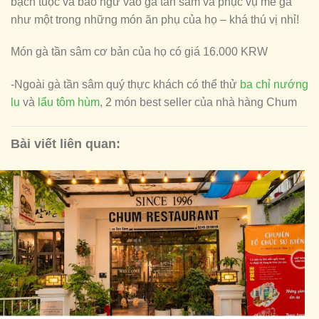
bạch tuộc và bào ngư vào gà tần sâm và phục vụ mề gà
như một trong những món ăn phụ của họ – khá thú vị nhỉ!
Món gà tần sâm cơ bản của họ có giá 16.000 KRW
-Ngoài gà tần sâm quý thực khách có thể thử
ba chỉ nướng
lu
và
lẩu tôm hùm
, 2 món best seller của nhà hàng Chum
Bài viết liên quan: