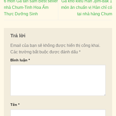
6 món Gà tần sâm Best seller
Gà kho kiểu Hàn Jjim-dak 1
nhà Chum-Tinh Hoa Ẩm
món ăn chuẩn vị Hàn chỉ có
Thực Dưỡng Sinh
tại nhà hàng Chum
Trả lời
Email của bạn sẽ không được hiển thị công khai.
Các trường bắt buộc được đánh dấu
*
Bình luận
*
Tên
*