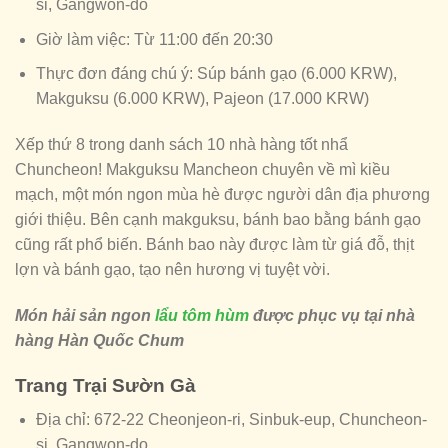
si, Gangwon-do
Giờ làm việc: Từ 11:00 đến 20:30
Thực đơn đáng chú ý: Súp bánh gạo (6.000 KRW),
Makguksu (6.000 KRW), Pajeon (17.000 KRW)
Xếp thứ 8 trong danh sách 10 nhà hàng tốt nhẩ
Chuncheon! Makguksu Mancheon chuyên về mì kiều
mạch, một món ngon mùa hè được người dân địa phương
giới thiệu. Bên cạnh makguksu, bánh bao bằng bánh gạo
cũng rất phổ biến. Bánh bao này được làm từ giá đỗ, thịt
lợn và bánh gạo, tạo nên hương vị tuyệt vời.
Món hải sản ngon
lẩu tôm hùm
được phục vụ tại nhà
hàng Hàn Quốc Chum
Trang Trại Sườn Gà
Địa chỉ: 672-22 Cheonjeon-ri, Sinbuk-eup, Chuncheon-
si, Gangwon-do