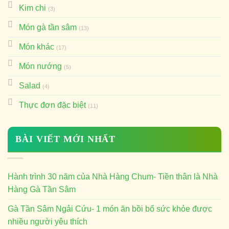
Kim chi
(3)
Món gà tần sâm
(13)
Món khác
(17)
Món nướng
(5)
Salad
(4)
Thực đơn đặc biệt
(11)
BÀI VIẾT MỚI NHẤT
Hành trình 30 năm của Nhà Hàng Chum- Tiền thân là Nhà
Hàng Gà Tần Sâm
Gà Tần Sâm Ngải Cứu- 1 món ăn bồi bổ sức khỏe được
nhiều người yêu thích