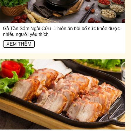
Gà Tần Sâm Ngải Cứu- 1 món ăn bồi bổ sức khỏe được
nhiều người yêu thích
XEM THÊM