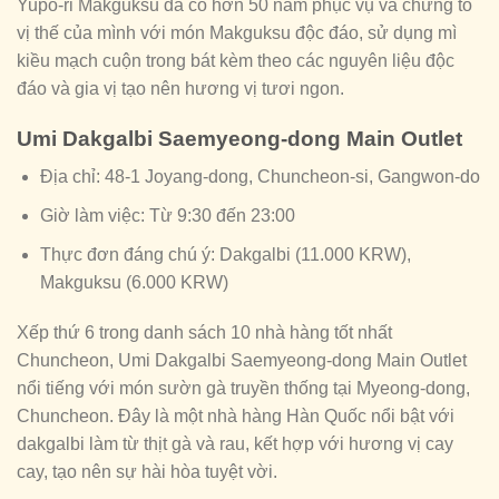
Yupo-ri Makguksu đã có hơn 50 năm phục vụ và chứng tỏ
vị thế của mình với món Makguksu độc đáo, sử dụng mì
kiều mạch cuộn trong bát kèm theo các nguyên liệu độc
đáo và gia vị tạo nên hương vị tươi ngon.
Umi Dakgalbi Saemyeong-dong Main Outlet
Địa chỉ: 48-1 Joyang-dong, Chuncheon-si, Gangwon-do
Giờ làm việc: Từ 9:30 đến 23:00
Thực đơn đáng chú ý: Dakgalbi (11.000 KRW),
Makguksu (6.000 KRW)
Xếp thứ 6 trong danh sách 10 nhà hàng tốt nhất
Chuncheon, Umi Dakgalbi Saemyeong-dong Main Outlet
nổi tiếng với món sườn gà truyền thống tại Myeong-dong,
Chuncheon. Đây là một nhà hàng Hàn Quốc nổi bật với
dakgalbi làm từ thịt gà và rau, kết hợp với hương vị cay
cay, tạo nên sự hài hòa tuyệt vời.