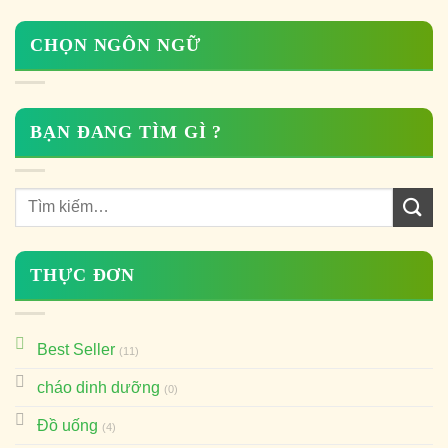
CHỌN NGÔN NGỮ
BẠN ĐANG TÌM GÌ ?
THỰC ĐƠN
Best Seller
(11)
cháo dinh dưỡng
(0)
Đồ uống
(4)