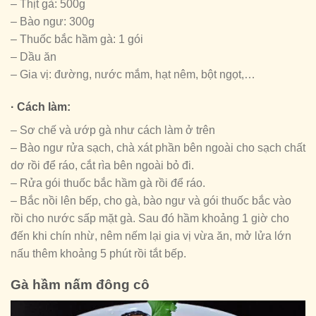
– Thịt gà: 500g
– Bào ngư: 300g
– Thuốc bắc hầm gà: 1 gói
– Dầu ăn
– Gia vị: đường, nước mắm, hạt nêm, bột ngọt,…
· Cách làm:
– Sơ chế và ướp gà như cách làm ở trên
– Bào ngư rửa sạch, chà xát phần bên ngoài cho sạch chất
dơ rồi để ráo, cắt rìa bên ngoài bỏ đi.
– Rửa gói thuốc bắc hầm gà rồi để ráo.
– Bắc nồi lên bếp, cho gà, bào ngư và gói thuốc bắc vào
rồi cho nước sấp mặt gà. Sau đó hầm khoảng 1 giờ cho
đến khi chín nhừ, nêm nếm lại gia vị vừa ăn, mở lửa lớn
nấu thêm khoảng 5 phút rồi tắt bếp.
Gà hầm nấm đông cô