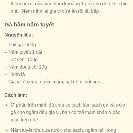
thêm nước dừa vào hầm khoảng 1 giờ cho đến khi chín
nhừ. Nêm nếm lại gia vị vừa ăn rồi tắt bếp
Gà hầm nấm tuyết
Nguyên liệu:
– Thịt gà: 500g
– Nấm tuyết: 1 cái
– Hạt sen: 100g
– Nấm đông cô: 10g
– Hành lá
– Gia vị: đường, nước mắm, hạt nêm, bột ngọt,…
Cách làm:
Ở phần trên mình đã chia sẻ cách làm sạch gà và ướp
gà cho ngấm đều gia vị, bạn có thể tham khảo ở các
mục trên nhé.
Nấm tuyết rửa qua nước cho sạch, ngâm nở trong