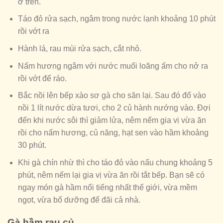
ở trên.
Táo đỏ rửa sạch, ngâm trong nước lạnh khoảng 10 phút
rồi vớt ra
Hành lá, rau mùi rửa sạch, cắt nhỏ.
Nấm hương ngâm với nước muối loãng ấm cho nở ra
rồi vớt để ráo.
Bắc nồi lên bếp xào sơ gà cho săn lại. Sau đó đổ vào
nồi 1 lít nước dừa tươi, cho 2 củ hành nướng vào. Đợi
đến khi nước sôi thì giảm lửa, nêm nếm gia vị vừa ăn
rồi cho nấm hương, củ năng, hạt sen vào hầm khoảng
30 phút.
Khi gà chín nhừ thì cho táo đỏ vào nấu chung khoảng 5
phút, nêm nếm lại gia vị vừa ăn rồi tắt bếp. Bạn sẽ có
ngay món gà hầm nổi tiếng nhất thế giới, vừa mềm
ngọt, vừa bổ dưỡng để đãi cả nhà.
Gà hầm rau củ