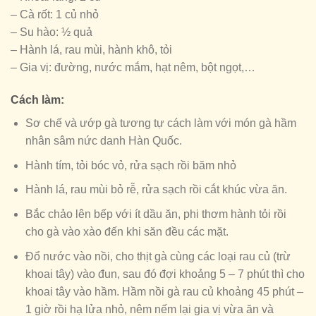
– Cà rốt: 1 củ nhỏ
– Su hào: ½ quả
– Hành lá, rau mùi, hành khô, tỏi
– Gia vị: đường, nước mắm, hạt nêm, bột ngọt,…
Cách làm:
Sơ chế và ướp gà tương tự cách làm với món gà hầm
nhân sâm nức danh Hàn Quốc.
Hành tím, tỏi bóc vỏ, rửa sạch rồi băm nhỏ
Hành lá, rau mùi bỏ rễ, rửa sạch rồi cắt khúc vừa ăn.
Bắc chảo lên bếp với ít dầu ăn, phi thơm hành tỏi rồi
cho gà vào xào đến khi săn đều các mặt.
Đổ nước vào nồi, cho thịt gà cùng các loại rau củ (trừ
khoai tây) vào đun, sau đó đợi khoảng 5 – 7 phút thì cho
khoai tây vào hầm. Hầm nồi gà rau củ khoảng 45 phút –
1 giờ rồi hạ lửa nhỏ, nêm nếm lại gia vị vừa ăn và