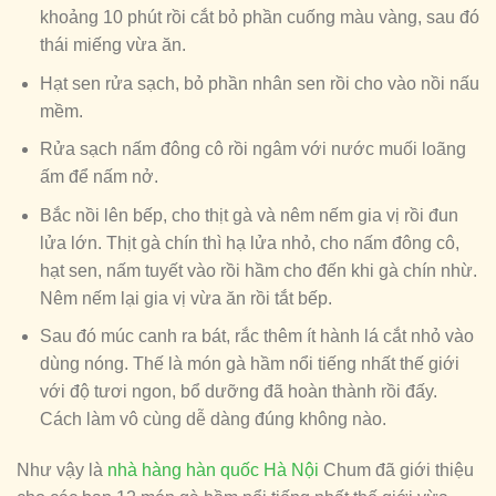
khoảng 10 phút rồi cắt bỏ phần cuống màu vàng, sau đó
thái miếng vừa ăn.
Hạt sen rửa sạch, bỏ phần nhân sen rồi cho vào nồi nấu
mềm.
Rửa sạch nấm đông cô rồi ngâm với nước muối loãng
ấm để nấm nở.
Bắc nồi lên bếp, cho thịt gà và nêm nếm gia vị rồi đun
lửa lớn. Thịt gà chín thì hạ lửa nhỏ, cho nấm đông cô,
hạt sen, nấm tuyết vào rồi hầm cho đến khi gà chín nhừ.
Nêm nếm lại gia vị vừa ăn rồi tắt bếp.
Sau đó múc canh ra bát, rắc thêm ít hành lá cắt nhỏ vào
dùng nóng. Thế là món gà hầm nổi tiếng nhất thế giới
với độ tươi ngon, bổ dưỡng đã hoàn thành rồi đấy.
Cách làm vô cùng dễ dàng đúng không nào.
Như vậy là
nhà hàng hàn quốc Hà Nội
Chum đã giới thiệu