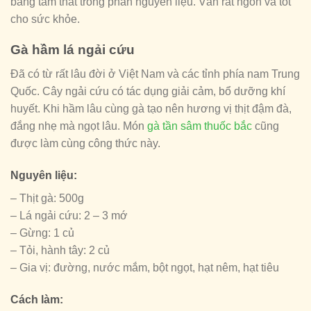
bằng tam thất trong phần nguyên liệu. Vẫn rất ngon và tốt
cho sức khỏe.
Gà hầm lá ngải cứu
Đã có từ rất lâu đời ở Việt Nam và các tỉnh phía nam Trung
Quốc. Cây ngải cứu có tác dụng giải cảm, bổ dưỡng khí
huyết. Khi hầm lâu cùng gà tạo nên hương vị thịt đậm đà,
đắng nhẹ mà ngọt lâu. Món
gà tần sâm thuốc bắc
cũng
được làm cùng công thức này.
Nguyên liệu:
– Thịt gà: 500g
– Lá ngải cứu: 2 – 3 mớ
– Gừng: 1 củ
– Tỏi, hành tây: 2 củ
– Gia vị: đường, nước mắm, bột ngọt, hạt nêm, hạt tiêu
Cách làm: