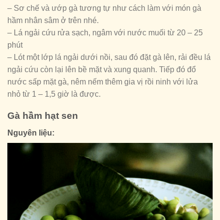
– Sơ chế và ướp gà tương tự như cách làm với món gà
hầm nhân sâm ở trên nhé.
– Lá ngải cứu rửa sạch, ngâm với nước muối từ 20 – 25
phút
– Lót một lớp lá ngải dưới nồi, sau đó đặt gà lên, rải đều lá
ngải cứu còn lại lên bề mặt và xung quanh. Tiếp đó đổ
nước sấp mặt gà, nêm nếm thêm gia vị rồi ninh với lửa
nhỏ từ 1 – 1,5 giờ là được.
Gà hầm hạt sen
Nguyên liệu: