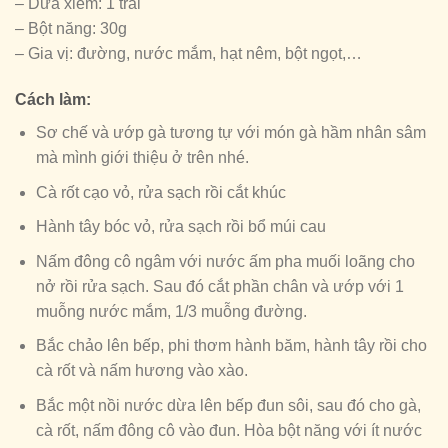
– Dừa xiêm: 1 trái
– Bột năng: 30g
– Gia vị: đường, nước mắm, hạt nêm, bột ngọt,…
Cách làm:
Sơ chế và ướp gà tương tự với món gà hầm nhân sâm
mà mình giới thiệu ở trên nhé.
Cà rốt cạo vỏ, rửa sạch rồi cắt khúc
Hành tây bóc vỏ, rửa sạch rồi bổ múi cau
Nấm đông cô ngâm với nước ấm pha muối loãng cho
nở rồi rửa sạch. Sau đó cắt phần chân và ướp với 1
muỗng nước mắm, 1/3 muỗng đường.
Bắc chảo lên bếp, phi thơm hành băm, hành tây rồi cho
cà rốt và nấm hương vào xào.
Bắc một nồi nước dừa lên bếp đun sôi, sau đó cho gà,
cà rốt, nấm đông cô vào đun. Hòa bột năng với ít nước