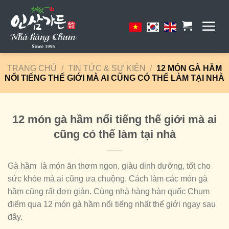
Skip
to
content
TRANG CHỦ
/
TIN TỨC & SỰ KIỆN
/
12 MÓN GÀ HẦM
NỔI TIẾNG THẾ GIỚI MÀ AI CŨNG CÓ THỂ LÀM TẠI NHÀ
12 món gà hầm nổi tiếng thế giới mà ai
cũng có thể làm tại nhà
Gà hầm là món ăn thơm ngon, giàu dinh dưỡng, tốt cho
sức khỏe mà ai cũng ưa chuộng. Cách làm các món gà
hầm cũng rất đơn giản. Cùng nhà hàng hàn quốc Chum
điểm qua 12 món gà hầm nổi tiếng nhất thế giới ngay sau
đây.