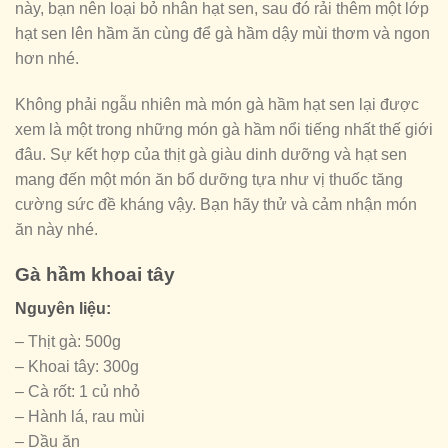
này, bạn nên loại bỏ nhân hạt sen, sau đó rải thêm một lớp
hạt sen lên hầm ăn cùng để gà hầm dậy mùi thơm và ngon
hơn nhé.
Không phải ngẫu nhiên mà món gà hầm hạt sen lại được
xem là một trong những món gà hầm nổi tiếng nhất thế giới
đâu. Sự kết hợp của thịt gà giàu dinh dưỡng và hạt sen
mang đến một món ăn bổ dưỡng tựa như vị thuốc tăng
cường sức đề kháng vậy. Bạn hãy thử và cảm nhận món
ăn này nhé.
Gà hầm khoai tây
Nguyên liệu:
– Thịt gà: 500g
– Khoai tây: 300g
– Cà rốt: 1 củ nhỏ
– Hành lá, rau mùi
– Dầu ăn