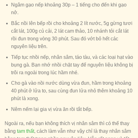
Ngâm gạo nếp khoảng 30p – 1 tiếng cho đến khi gạo
nở.
Bắc nồi lên bếp rồi cho khoảng 2 lít nước, 5g gừng tươi
cắt lát, 100g củ cải, 2 lát cam thảo, 10 nhánh tỏi cắt lát
rồi đun trong vòng 30 phút. Sau đó vớt bỏ hết các
nguyên liệu trên.
Tiếp tục nhồi nếp, nhân sâm, táo tàu, và các loại hạt vào
bụng gà. Bạn nhớ nhồi chặt tay để nguyên liệu không bị
trôi ra ngoài trong lúc hầm nhé.
Cho gà vào nồi nước dùng vừa đun, hầm trong khoảng
40 phút ở lửa to, sau cùng đun lửa nhỏ thêm khoảng 10
phút là xong.
Nêm nếm lại gia vị vừa ăn rồi tắt bếp.
Ngoài ra, nếu bạn không thích vị nhân sâm thì có thể thay
bằng
tam thất
, cách làm vẫn như vậy chỉ là thay nhân sâm