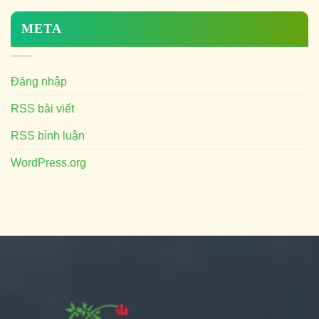
META
Đăng nhập
RSS bài viết
RSS bình luận
WordPress.org