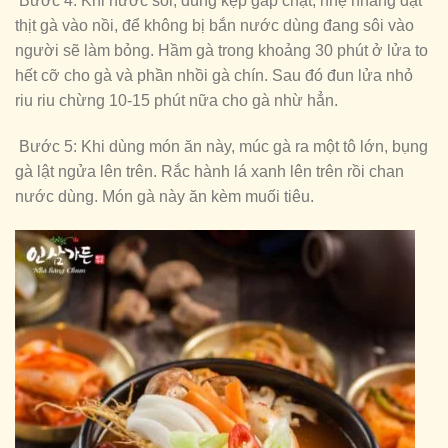
Bước 4: Khi nước sôi, dùng kẹp gắp chặt, nhẹ nhàng đặt
thịt gà vào nồi, để không bị bắn nước dùng đang sôi vào
người sẽ làm bỏng. Hầm gà trong khoảng 30 phút ở lửa to
hết cỡ cho gà và phần nhồi gà chín. Sau đó đun lửa nhỏ
riu riu chừng 10-15 phút nữa cho gà nhừ hẳn.
Bước 5: Khi dùng món ăn này, múc gà ra một tô lớn, bụng
gà lật ngửa lên trên. Rắc hành lá xanh lên trên rồi chan
nước dùng. Món gà này ăn kèm muối tiêu.