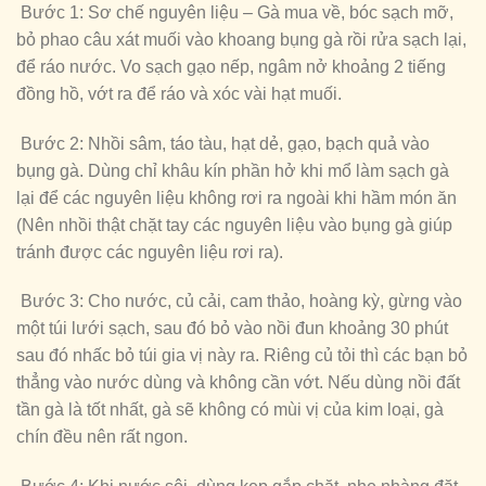
Bước 1: Sơ chế nguyên liệu – Gà mua về, bóc sạch mỡ,
bỏ phao câu xát muối vào khoang bụng gà rồi rửa sạch lại,
để ráo nước. Vo sạch gạo nếp, ngâm nở khoảng 2 tiếng
đồng hồ, vớt ra để ráo và xóc vài hạt muối.
Bước 2: Nhồi sâm, táo tàu, hạt dẻ, gạo, bạch quả vào
bụng gà. Dùng chỉ khâu kín phần hở khi mổ làm sạch gà
lại để các nguyên liệu không rơi ra ngoài khi hầm món ăn
(Nên nhồi thật chặt tay các nguyên liệu vào bụng gà giúp
tránh được các nguyên liệu rơi ra).
Bước 3: Cho nước, củ cải, cam thảo, hoàng kỳ, gừng vào
một túi lưới sạch, sau đó bỏ vào nồi đun khoảng 30 phút
sau đó nhấc bỏ túi gia vị này ra. Riêng củ tỏi thì các bạn bỏ
thẳng vào nước dùng và không cần vớt. Nếu dùng nồi đất
tần gà là tốt nhất, gà sẽ không có mùi vị của kim loại, gà
chín đều nên rất ngon.