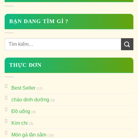
BẠN ĐANG TÌM GÌ ?
THỰC ĐƠN
Best Seller
(11)
cháo dinh dưỡng
(0)
Đồ uống
(4)
Kim chi
(3)
Món gà tần sâm
(13)