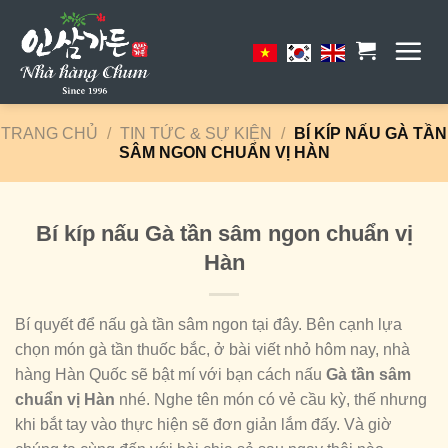
Skip
to
content
TRANG CHỦ
/
TIN TỨC & SỰ KIỆN
/
BÍ KÍP NẤU GÀ TẦN
SÂM NGON CHUẨN VỊ HÀN
Bí kíp nấu Gà tần sâm ngon chuẩn vị
Hàn
Bí quyết để nấu gà tần sâm ngon tại đây. Bên cạnh lựa
chọn món gà tần thuốc bắc, ở bài viết nhỏ hôm nay, nhà
hàng Hàn Quốc sẽ bật mí với bạn cách nấu
Gà tần sâm
chuẩn vị Hàn
nhé. Nghe tên món có vẻ cầu kỳ, thế nhưng
khi bắt tay vào thực hiện sẽ đơn giản lắm đấy. Và giờ