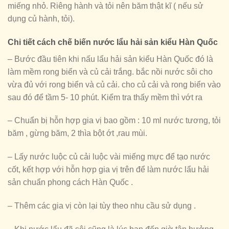
miếng nhỏ. Riêng hành và tỏi nên băm thật kĩ ( nếu sử
dụng củ hành, tỏi).
Chi tiết cách chế biến nước lẩu hải sản kiểu Hàn Quốc
– Bước đầu tiên khi nấu lẩu hải sản kiểu Hàn Quốc đó là
làm mềm rong biển và củ cải trắng. bắc nồi nước sôi cho
vừa đủ với rong biển và củ cải. cho củ cải và rong biển vào
sau đó để tầm 5- 10 phút. Kiểm tra thấy mềm thì vớt ra
– Chuẩn bị hỗn hợp gia vị bao gồm : 10 ml nước tương, tỏi
băm , gừng băm, 2 thìa bột ớt ,rau mùi.
– Lấy nước luộc củ cải luộc vài miếng mực để tạo nước
cốt, kết hợp với hỗn hợp gia vị trên để làm nước lẩu hải
sản chuẩn phong cách Hàn Quốc .
– Thêm các gia vị còn lại tùy theo nhu cầu sử dụng .