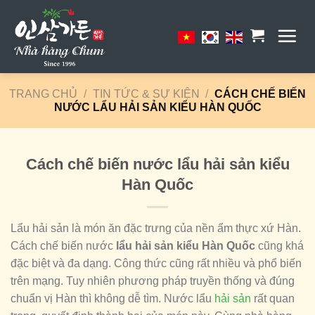
Skip
to
content
TRANG CHỦ
/
TIN TỨC & SỰ KIỆN
/
CÁCH CHẾ BIẾN
NƯỚC LẨU HẢI SẢN KIỂU HÀN QUỐC
Cách chế biến nước lẩu hải sản kiểu
Hàn Quốc
Lẩu hải sản là món ăn đặc trưng của nền ẩm thực xứ Hàn.
Cách chế biến nước
lẩu hải sản kiểu Hàn Quốc
cũng khá
đặc biệt và đa dạng. Công thức cũng rất nhiều và phổ biến
trên mạng. Tuy nhiên phương pháp truyền thống và đúng
chuẩn vị Hàn thì không dễ tìm. Nước lẩu
hải sản
rất quan