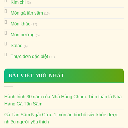
Kim chi
(3)
Món gà tần sâm
(13)
Món khác
(17)
Món nướng
(5)
Salad
(4)
Thực đơn đặc biệt
(11)
BÀI VIẾT MỚI NHẤT
Hành trình 30 năm của Nhà Hàng Chum- Tiền thân là Nhà
Hàng Gà Tần Sâm
Gà Tần Sâm Ngải Cứu- 1 món ăn bồi bổ sức khỏe được
nhiều người yêu thích