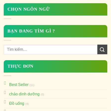
CHỌN NGÔN NGỮ
BẠN ĐANG TÌM GÌ ?
THỰC ĐƠN
Best Seller
(11)
cháo dinh dưỡng
(0)
Đồ uống
(4)