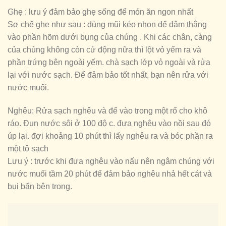
Ghẹ : lưu ý đảm bảo ghẹ sống để món ăn ngon nhất
Sơ chế ghẹ như sau : dùng mũi kéo nhọn để đâm thẳng
vào phần hõm dưới bụng của chúng . Khi các chân, càng
của chúng không còn cử động nữa thì lột vỏ yếm ra và
phần trứng bên ngoài yếm. chà sạch lớp vỏ ngoài và rửa
lại với nước sạch. Để đảm bảo tốt nhất, bạn nên rửa với
nước muối.
Nghêu: Rửa sạch nghêu và để vào trong một rổ cho khô
ráo. Đun nước sôi ở 100 độ c. đưa nghêu vào nồi sau đó
úp lại. đợi khoảng 10 phút thì lấy nghêu ra và bóc phần ra
một tô sạch
Lưu ý : trước khi đưa nghêu vào nấu nên ngâm chúng với
nước muối tầm 20 phút để đảm bảo nghêu nhả hết cát và
bụi bẩn bên trong.