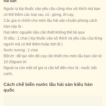
hải sản
Ngoài ra tùy thuộc vào yêu cầu cũng như sở thích mà bạn
có thể thêm các loại rau, củ : gừng, ớt cay,
Các gia vị chính cho món lâu hải sản chuẩn phong cách
hàn này là :
Hạt nêm: nguyên liệu cần thiết không thể bỏ qua
Xì dầu : 1 chai ( tùy thuộc vào sở thích và yêu cầu của từng
người mà có thể thêm hoặc bớt đi )
Nước tương : 1 chai
Bột ớt : để tạo nên độ cay cần thiết cho món lẩu bạn cần từ
10-20gram ớt
Ngoài ra còn một số gia vị cần kể đến như là : muối, bột
canh,
Cách chế biến nước lẩu hải sản kiểu hàn
quốc