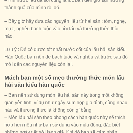
– Khi nước lẩu đã sôi cũng là lúc bạn đến giờ tận hưởng
thành quả của mình rồi đó.
– Bây giờ hãy đưa các nguyên liệu từ hải sản : tôm, nghẹ,
mực, nghêu bạch tuộc vào nồi lẩu và thưởng thức thôi
nào.
Lưu ý : Để có được tốt nhất nước cốt của lẩu hải sản kiểu
Hàn Quốc bạn nên để bạch tuộc và nghêu và trước sau đó
mới đến các nguyên liệu còn lại.
Mách bạn một số mẹo thưởng thức món lẩu
hải sản kiểu hàn quốc
– Bạn nên sử dụng món lẩu hải sản này trong một không
gian yên tĩnh, ví dụ như ngày sum họp gia đình, cùng nhau
nấu và thương thức là không còn gì bằng.
– Món lẩu hải sản theo phong cách hàn quốc này sẽ thích
hợp hơn nếu như bạn sử dụng vào mùa đông, đặc biệt
những ngày tiết trời lạnh giá. Khi đó bạn sẽ cảm nhận