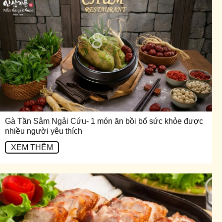
Gà Tần Sâm Ngải Cứu- 1 món ăn bồi bổ sức khỏe được
nhiều người yêu thích
XEM THÊM