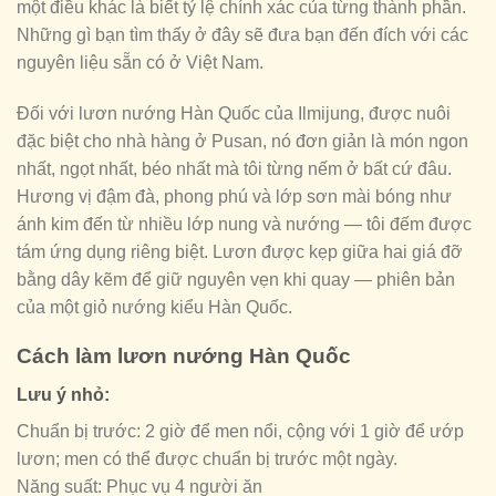
một điều khác là biết tỷ lệ chính xác của từng thành phần.
Những gì bạn tìm thấy ở đây sẽ đưa bạn đến đích với các
nguyên liệu sẵn có ở Việt Nam.
Đối với lươn nướng Hàn Quốc của Ilmijung, được nuôi
đặc biệt cho nhà hàng ở Pusan, nó đơn giản là món ngon
nhất, ngọt nhất, béo nhất mà tôi từng nếm ở bất cứ đâu.
Hương vị đậm đà, phong phú và lớp sơn mài bóng như
ánh kim đến từ nhiều lớp nung và nướng — tôi đếm được
tám ứng dụng riêng biệt. Lươn được kẹp giữa hai giá đỡ
bằng dây kẽm để giữ nguyên vẹn khi quay — phiên bản
của một giỏ nướng kiểu Hàn Quốc.
Cách làm lươn nướng Hàn Quốc
Lưu ý nhỏ:
Chuẩn bị trước: 2 giờ để men nổi, cộng với 1 giờ để ướp
lươn; men có thể được chuẩn bị trước một ngày.
Năng suất: Phục vụ 4 người ăn