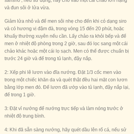
sansho , nếu sử dụng, hãy cho vào một cái chảo lớn nặng
và đun sôi ở lửa vừa.
Giảm lửa nhỏ và để men sôi nhẹ cho đến khi có dạng siro
và có hương vị đậm đà, trong vòng 15 đến 20 phút, hoặc
khuấy thường xuyên nếu cần. Lấy chảo ra khỏi bếp và để
men ở nhiệt độ phòng trong 2 giờ, sau đó lọc sang một cái
chảo khác hoặc một cái lọ sạch. Men có thể được chuẩn bị
trước 24 giờ và để trong tủ lạnh, đậy nắp.
2: Xếp phi lê lươn vào đĩa nướng. Đặt 1/3 cốc men vào
trong một chiếc khăn da và quét thật đều hai mặt con lươn
bằng lớp men đó. Để lươn đã ướp vào tủ lạnh, đậy nắp lại,
để trong 1 giờ.
3: Đặt vỉ nướng để nướng trực tiếp và làm nóng trước ở
nhiệt độ trung bình.
4: Khi đã sẵn sàng nướng, hãy quét dầu lên rổ cá, nếu sử