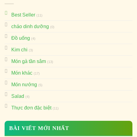
Best Seller
(11)
cháo dinh dưỡng
(0)
Đồ uống
(4)
Kim chi
(3)
Món gà tần sâm
(13)
Món khác
(17)
Món nướng
(5)
Salad
(4)
Thực đơn đặc biệt
(11)
BÀI VIẾT MỚI NHẤT