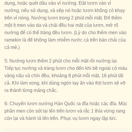
dụng, hoặc quét dầu vào vỉ nướng. Đặt lươn vào vỉ
nướng, nếu sử dụng, và xếp nó hoặc lươn không có khay
trên vỉ nóng. Nướng lươn trong 2 phút mỗi mặt. Đổ thêm
một ít men vào da và chải đều hai mặt của lươn, mở rổ
nướng để có thể tráng đều lươn. (Lý do cho thêm men vào
ramekin là để không làm nhiễm nước cá trên bàn chải của
cả mẻ.)
5: Nướng lươn thêm 2 phút cho mỗi mặt rồi nướng lại.
Tiếp tục nướng và tráng lươn cho đến khi bề ngoài có màu
vàng nâu và chín đều, khoảng 8 phút mỗi mặt, 16 phút tất
cả. Khi làm xong, khi dùng ngón tay ấn vào thịt lươn sẽ vỡ
ra thành từng mảng chắc.
6: Chuyển lươn nướng Hàn Quốc ra đĩa hoặc các đĩa. Múc
phần men còn sót lại lên trên lươn và rắc 1 thìa vừng rang
còn lại và hành lá lên trên. Phục vụ lươn ngay lập tức.