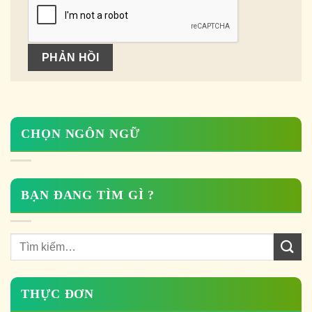
CHỌN NGÔN NGỮ
BẠN ĐANG TÌM GÌ ?
THỰC ĐƠN