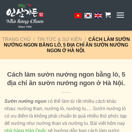
Skip
to
content
TRANG CHỦ
/
TIN TỨC & SỰ KIỆN
/
CÁCH LÀM SƯỜN
NƯỚNG NGON BẰNG LÒ, 5 ĐỊA CHỈ ĂN SƯỜN NƯỚNG
NGON Ở HÀ NỘI.
Cách làm sườn nướng ngon bằng lò, 5
địa chỉ ăn sườn nướng ngon ở Hà Nội.
Sườn nướng ngon
có thể làm từ rất nhiều cách khác
nhau: nướng than, nướng lò, nướng lu,… Sườn nướng lò
có ưu điểm là không phải chuẩn bị quá nhiều thứ phức tạp
để nướng như nướng than và nướng lu. Bài viết hôm nay
nhà hàng Hàn Quốc
sẽ hướng dẫn bạn cách làm sườn