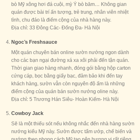
bò Mỹ xông hơi đá cuội, mỳ Ý bò băm… Không gian
quán được bài trí ấn tượng, trẻ trung, nhân viên nhiệt
tình, chu đáo là điểm cộng của nhà hàng này.
Địa chỉ: 33 Đông Các- Đống Đa- Hà Nội
Ngoc’s Freshsauce
Một quán chuyên bán online sườn nướng ngon dành
cho các bạn ngại đường xá xa xôi phải đến tận quán.
Thời gian giao hàng nhanh, đóng gói bằng hộp carton
cứng cáp, bọc bằng giấy bạc, đảm bảo khi đến tay
khách hàng, sườn vẫn còn nguyên độ ấm là những
điểm cộng của quán bán sườn nướng oline này.
Địa chỉ: 5 Trương Hán Siêu- Hoàn Kiếm- Hà Nội
Cowboy Jack
Sẽ là một thiếu sót nếu không nhắc đến nhà hàng sườn
nướng kiểu Mỹ này. Sườn được tẩm ướp, chế biến và
nướng theo phong cách Mỹ tạo nên hương vị rất riêng