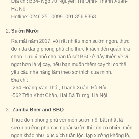
Địa chỉ: B34- Ngõ 70 Nguyễn Thị Định- Thanh Xuân-
Hà Nội
Hotline: 0246 251 0099- 091 356 8363
Sườn Mười
Ra mắt năm 2017, với rất nhiều món sườn ngon, thực
đơn đa dạng phong phú cho thực khách đến quán lựa
chọn. Lưu ý nhỏ cho bạn là sốt BBQ ở đây thiên về vị
ngọt hơn là vị cay, nếu bạn muốn thêm cay thì có thể
yêu cầu nhà hàng làm theo sở thích của mình.
Địa chỉ:
-264 Hoàng Văn Thái, Thanh Xuân, Hà Nội
-562 Trần Khát Chân, Hai Bà Trưng, Hà Nội
Zamba Beer and BBQ
Thực đơn phong phú với món sườn nổi bật nhất là
sườn nướng phomai, ngoài sườn thì còn có nhiều món
ngon khác như: xúc xích tuần lộc, lạp xưởng khổng lồ,