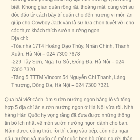
biệt. Không gian quán rộng rãi, thoáng mát, cùng với sự
độc đáo từ cách bày trí quán cho đến hương vị món ăn
giúp cho Cowboy Jack vẫn là sự lựa chọn tuyệt vời cho
các thực khách thích sườn nướng ngon.
Địa chỉ:
-Tòa nhà 17T4 Hoàng Đạo Thúy, Nhân Chính, Thanh
Xuân, Hà Nội – 024 7300 7678
-229 Tây Sơn, Ngã Tư Sở, Đống Đa, Hà Nội – 024
7300 7320
-Tầng 5 TTTM Vincom 54 Nguyễn Chí Thanh, Láng
Thượng, Đống Đa, Hà Nội – 024 7300 7321
Qua bài viết cách làm sườn nướng ngon bằng lò và tổng
hợp 5 địa chỉ ăn sườn nướng ngon ở Hà Nội vừa rồi. Nhà
hàng Hàn Quốc hy vọng rằng đã đưa được những thông
tin bổ ích nhất về món sườn nướng ngon dành cho bạn.
Nắm được công thức rồi thì cùng vào bếp, còn nếu ngại
nấu nướng và muốn có một cuộc hẹn hò cùng người thân