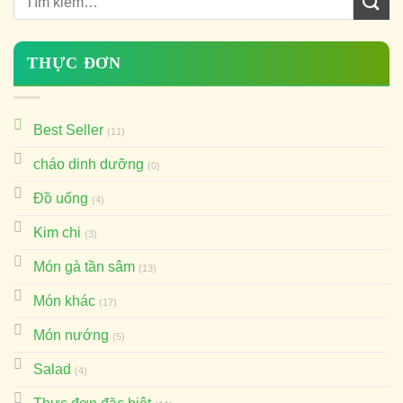
THỰC ĐƠN
Best Seller
(11)
cháo dinh dưỡng
(0)
Đồ uống
(4)
Kim chi
(3)
Món gà tần sâm
(13)
Món khác
(17)
Món nướng
(5)
Salad
(4)