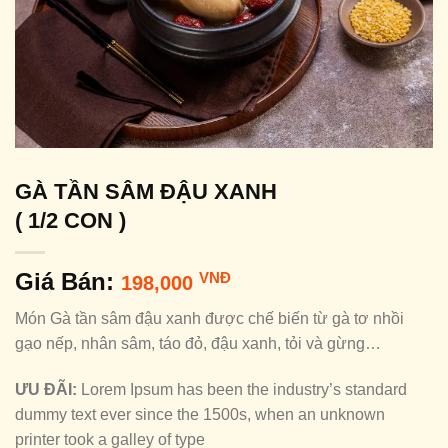
GÀ TẦN SÂM ĐẬU XANH
( 1/2 CON )
Giá Bán:
VNĐ
198,000
Món Gà tần sâm đậu xanh được chế biến từ gà tơ nhồi
gạo nếp, nhân sâm, táo đỏ, đậu xanh, tỏi và gừng…
ƯU ĐÃI:
Lorem Ipsum has been the industry’s standard
dummy text ever since the 1500s, when an unknown
printer took a galley of type