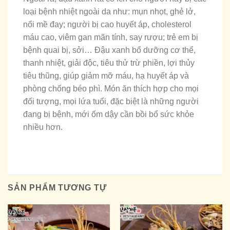
loại bệnh nhiệt ngoài da như: mụn nhọt, ghẻ lở,
nổi mề đay; người bị cao huyết áp, cholesterol
máu cao, viêm gan mãn tính, say rượu; trẻ em bị
bệnh quai bị, sởi… Đậu xanh bổ dưỡng cơ thể,
thanh nhiệt, giải độc, tiêu thử trừ phiền, lợi thủy
tiêu thũng, giúp giảm mỡ máu, hạ huyết áp và
phòng chống béo phì. Món ăn thích hợp cho mọi
đối tượng, mọi lứa tuổi, đặc biệt là những người
đang bị bệnh, mới ốm dậy cần bồi bổ sức khỏe
nhiều hơn.
SẢN PHẨM TƯƠNG TỰ