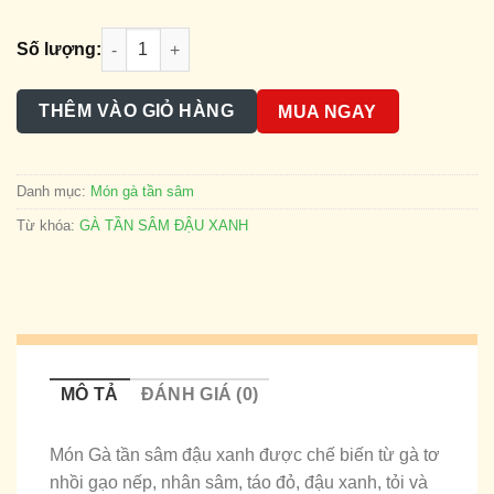
GÀ TẦN SÂM ĐẬU XANH ( 1/2 CON ) số lượng
Số lượng:
THÊM VÀO GIỎ HÀNG
MUA NGAY
Danh mục:
Món gà tần sâm
Từ khóa:
GÀ TẦN SÂM ĐẬU XANH
MÔ TẢ
ĐÁNH GIÁ (0)
Món Gà tần sâm đậu xanh được chế biến từ gà tơ
nhồi gạo nếp, nhân sâm, táo đỏ, đậu xanh, tỏi và