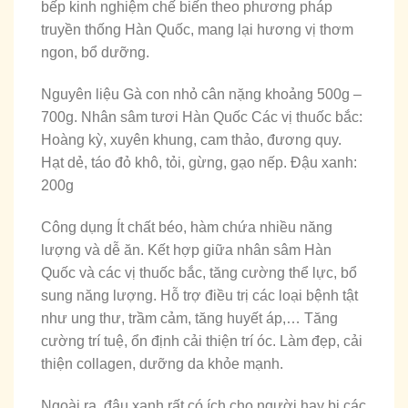
bếp kinh nghiệm chế biến theo phương pháp
truyền thống Hàn Quốc, mang lại hương vị thơm
ngon, bổ dưỡng.
Nguyên liệu Gà con nhỏ cân nặng khoảng 500g –
700g. Nhân sâm tươi Hàn Quốc Các vị thuốc bắc:
Hoàng kỳ, xuyên khung, cam thảo, đương quy.
Hạt dẻ, táo đỏ khô, tỏi, gừng, gạo nếp. Đậu xanh:
200g
Công dụng Ít chất béo, hàm chứa nhiều năng
lượng và dễ ăn. Kết hợp giữa nhân sâm Hàn
Quốc và các vị thuốc bắc, tăng cường thể lực, bổ
sung năng lượng. Hỗ trợ điều trị các loại bệnh tật
như ung thư, trầm cảm, tăng huyết áp,… Tăng
cường trí tuệ, ổn định cải thiện trí óc. Làm đẹp, cải
thiện collagen, dưỡng da khỏe mạnh.
Ngoài ra, đậu xanh rất có ích cho người hay bị các