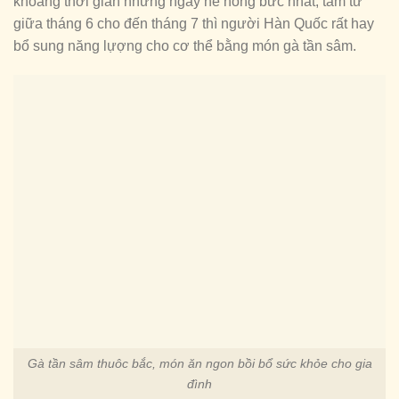
khoảng thời gian những ngày hè nóng bức nhất, tầm từ
giữa tháng 6 cho đến tháng 7 thì người Hàn Quốc rất hay
bổ sung năng lựợng cho cơ thể bằng món gà tần sâm.
Gà tần sâm thuôc bắc, món ăn ngon bồi bổ sức khỏe cho gia
đình