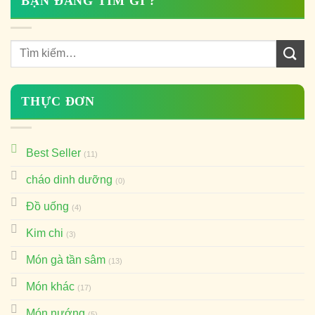
BẠN ĐANG TÌM GÌ ?
THỰC ĐƠN
Best Seller
(11)
cháo dinh dưỡng
(0)
Đồ uống
(4)
Kim chi
(3)
Món gà tần sâm
(13)
Món khác
(17)
Món nướng
(5)