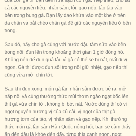
của con gà thì bạn đem rửa sạch con gà. Tiếp theo, cho tất
cả các nguyên liệu: nhân sâm, tỏi, gạo nếp, táo tàu vào
bên trong bụng gà. Bạn lấy dao khứa vào một khe ở trên
da chân và bắt chéo chân gà để giữ các nguyên liệu ở bên
trong.
Sau đó, hãy cho gà cùng với nước đậu tằm sữa vào bên
trong nồi, đun lên trong khoảng thời gian 1 giờ đồng hồ.
Không nên để đun quá lâu vì gà có thể sẽ bị nát, mất đi vị
ngon. Gà thì được đun sôi trong nồi giữ nhiệt, gạo nếp thì
cũng vừa mới chín tới.
Sau khi đun xong, món gà tần nhân sâm được bê ra, mở
nắp nồi và cùng thưởng thức mùi thơm ngào ngạt bốc lên,
thịt gà vừa chín tới, không bị bở, nát. Nước dùng thì có vị
ngọt nguyên hương vị của củ cải, vị ngọt của thịt gà,
hương tơm của táo, vị nhân sâm và gạo nếp. Khi thưởng
thức món gà tần sâm Hàn Quốc nóng hổi, bạn sẽ cảm thấy
ăn đến đâu là khỏe đến đấy, từng thìa canh ngon, ngọt,