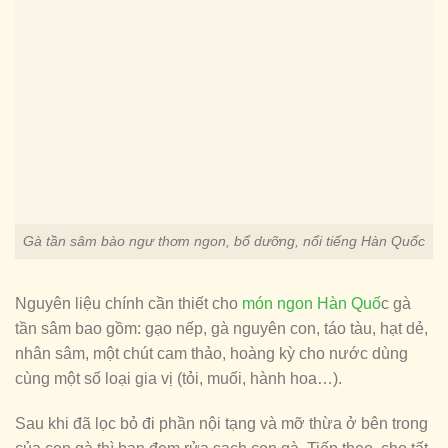
Gà tần sâm bào ngư thơm ngon, bổ dưỡng, nổi tiếng Hàn Quốc
Nguyên liệu chính cần thiết cho
món ngon Hàn Quố
c gà
tần sâm bao gồm: gạo nếp, gà nguyên con, táo tàu, hạt dẻ,
nhân sâm, một chút cam thảo, hoàng kỳ cho nước dùng
cùng một số loại gia vị (tỏi, muối, hành hoa…).
Sau khi đã lọc bỏ đi phần nội tạng và mỡ thừa ở bên trong