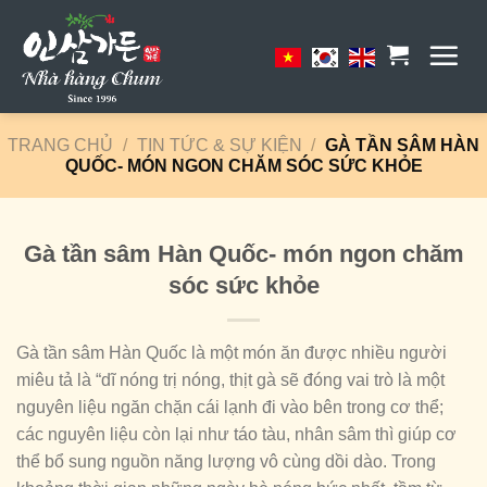
Skip
to
content
TRANG CHỦ
/
TIN TỨC & SỰ KIỆN
/
GÀ TẦN SÂM HÀN
QUỐC- MÓN NGON CHĂM SÓC SỨC KHỎE
Gà tần sâm Hàn Quốc- món ngon chăm
sóc sức khỏe
Gà tần sâm Hàn Quốc là một món ăn được nhiều người
miêu tả là “dĩ nóng trị nóng, thịt gà sẽ đóng vai trò là một
nguyên liệu ngăn chặn cái lạnh đi vào bên trong cơ thể;
các nguyên liệu còn lại như táo tàu, nhân sâm thì giúp cơ
thể bổ sung nguồn năng lượng vô cùng dồi dào. Trong