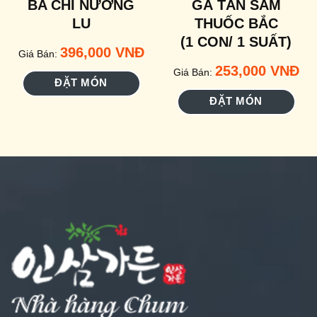
BA CHỈ NƯỚNG
GÀ TẦN SÂM
LU
THUỐC BẮC
(1 CON/ 1 SUẤT)
396,000
VNĐ
Giá Bán:
253,000
VNĐ
Giá Bán:
ĐẶT MÓN
ĐẶT MÓN