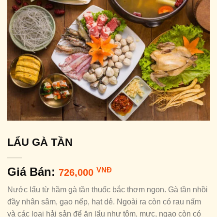
LẨU GÀ TẦN
Giá Bán:
VNĐ
726,000
Nước lẩu từ hầm gà tần thuốc bắc thơm ngon. Gà tần nhồi
đầy nhân sâm, gạo nếp, hạt dẻ. Ngoài ra còn có rau nấm
và các loại hải sản để ăn lẩu như tôm, mực, ngao còn có