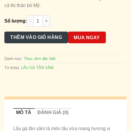
cả thị thăn bò Mỹ.
LẨU GÀ TẦN số lượng
Số lượng:
THÊM VÀO GIỎ HÀNG
MUA NGAY
Danh mục:
Thực đơn đặc biệt
Từ khóa:
LẨU GÀ TẦN SÂM
MÔ TẢ
ĐÁNH GIÁ (0)
Lẩu gà tần sâm là món lẩu vừa mang hương vị