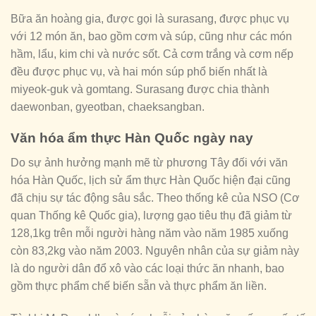
Bữa ăn hoàng gia, được gọi là surasang, được phục vụ
với 12 món ăn, bao gồm cơm và súp, cũng như các món
hầm, lẩu, kim chi và nước sốt. Cả cơm trắng và cơm nếp
đều được phục vụ, và hai món súp phổ biến nhất là
miyeok-guk và gomtang. Surasang được chia thành
daewonban, gyeotban, chaeksangban.
Văn hóa ẩm thực Hàn Quốc ngày nay
Do sự ảnh hưởng mạnh mẽ từ phương Tây đối với văn
hóa Hàn Quốc, lịch sử ẩm thực Hàn Quốc hiện đại cũng
đã chịu sự tác động sâu sắc. Theo thống kê của NSO (Cơ
quan Thống kê Quốc gia), lượng gạo tiêu thụ đã giảm từ
128,1kg trên mỗi người hàng năm vào năm 1985 xuống
còn 83,2kg vào năm 2003. Nguyên nhân của sự giảm này
là do người dân đổ xô vào các loại thức ăn nhanh, bao
gồm thực phẩm chế biến sẵn và thực phẩm ăn liền.