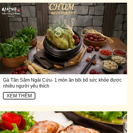
Gà Tần Sâm Ngải Cứu- 1 món ăn bồi bổ sức khỏe được
nhiều người yêu thích
XEM THÊM