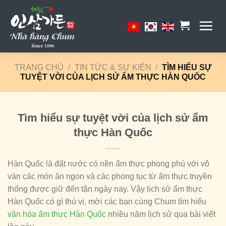
Skip
to
content
TRANG CHỦ
/
TIN TỨC & SỰ KIỆN
/
TÌM HIỂU SỰ
TUYỆT VỜI CỦA LỊCH SỬ ẨM THỰC HÀN QUỐC
Tìm hiểu sự tuyệt vời của lịch sử ẩm
thực Hàn Quốc
Hàn Quốc là đất nước có nền ẩm thực phong phú với vô
vàn các món ăn ngon và các phong tục từ ẩm thực truyền
thống được giữ đến tận ngày nay. Vậy lịch sử ẩm thực
Hàn Quốc có gì thú vị, mời các bạn cùng Chum tìm hiểu
văn hóa ẩm thực Hàn Quốc
nhiều năm lịch sử qua bài viết