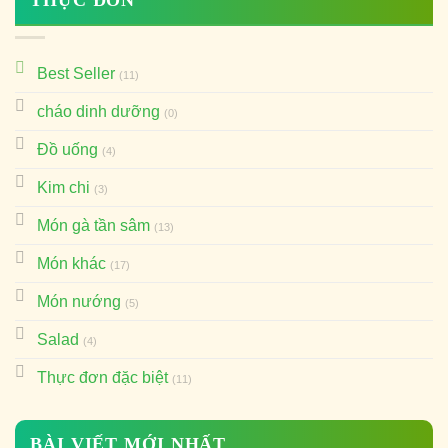
Best Seller
(11)
cháo dinh dưỡng
(0)
Đồ uống
(4)
Kim chi
(3)
Món gà tần sâm
(13)
Món khác
(17)
Món nướng
(5)
Salad
(4)
Thực đơn đặc biệt
(11)
BÀI VIẾT MỚI NHẤT