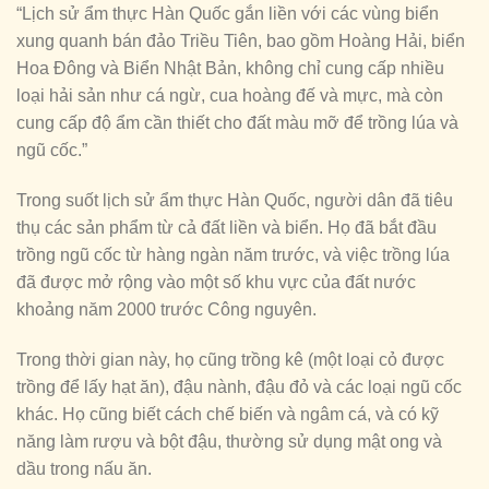
“Lịch sử ẩm thực Hàn Quốc gắn liền với các vùng biển
xung quanh bán đảo Triều Tiên, bao gồm Hoàng Hải, biển
Hoa Đông và Biển Nhật Bản, không chỉ cung cấp nhiều
loại hải sản như cá ngừ, cua hoàng đế và mực, mà còn
cung cấp độ ẩm cần thiết cho đất màu mỡ để trồng lúa và
ngũ cốc.”
Trong suốt lịch sử ẩm thực Hàn Quốc, người dân đã tiêu
thụ các sản phẩm từ cả đất liền và biển. Họ đã bắt đầu
trồng ngũ cốc từ hàng ngàn năm trước, và việc trồng lúa
đã được mở rộng vào một số khu vực của đất nước
khoảng năm 2000 trước Công nguyên.
Trong thời gian này, họ cũng trồng kê (một loại cỏ được
trồng để lấy hạt ăn), đậu nành, đậu đỏ và các loại ngũ cốc
khác. Họ cũng biết cách chế biến và ngâm cá, và có kỹ
năng làm rượu và bột đậu, thường sử dụng mật ong và
dầu trong nấu ăn.