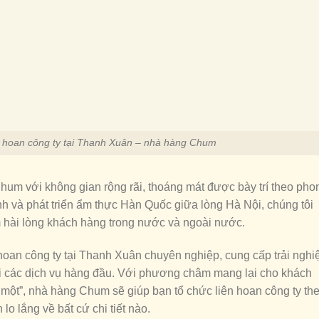
ên hoan công ty tại Thanh Xuân – nhà hàng Chum
um với không gian rộng rãi, thoáng mát được bày trí theo pho
 và phát triển ẩm thực Hàn Quốc giữa lòng Hà Nội, chúng tôi
m hài lòng khách hàng trong nước và ngoài nước.
oan công ty tại Thanh Xuân chuyên nghiệp, cung cấp trải nghi
i các dịch vụ hàng đầu. Với phương châm mang lại cho khách
g một”, nhà hàng Chum sẽ giúp bạn tổ chức liên hoan công ty th
 lắng về bất cứ chi tiết nào.