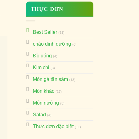
THỰC ĐƠN
g
Best Seller
(11)
cháo dinh dưỡng
(0)
Đồ uống
(4)
Kim chi
(3)
Món gà tần sâm
(13)
Món khác
(17)
Món nướng
(5)
Salad
(4)
Thực đơn đặc biệt
(11)