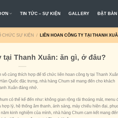
ĐƠN
TIN TỨC – SỰ KIỆN
GALLERY
ĐẶT BÀN
Ổ CHỨC SỰ KIỆN
/
LIÊN HOAN CÔNG TY TẠI THANH XUÂN
 tại Thanh Xuân: ăn gì, ở đâu?
ô cùng thích hợp để tổ chức liên hoan công ty tại Thanh Xuâ
n Hàn Quốc đặc trưng, nhà hàng Chum sẽ mang đến cho khách
Thanh Xuân đáng nhớ.
m có thể kể đến như: không gian rộng rãi thoáng mát, menu 
hợp lý, hệ thống âm thanh, ánh sáng, máy chiếu hiện đại, phụ
20 năm kinh nghiệm của mình, nhà hàng Chum cam kết mang đế