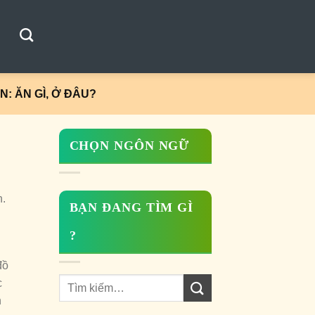
: ĂN GÌ, Ở ĐÂU?
CHỌN NGÔN NGỮ
n.
BẠN ĐANG TÌM GÌ
?
đồ
c
n