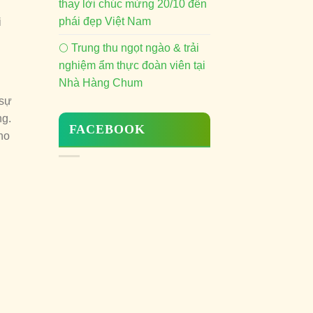
thay lời chúc mừng 20/10 đến
phái đẹp Việt Nam
i
🌕 Trung thu ngọt ngào & trải
nghiệm ẩm thực đoàn viên tại
Nhà Hàng Chum
 sự
ng.
FACEBOOK
ho