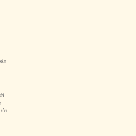
oàn
ới
m
gười