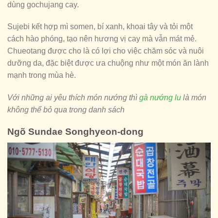
dùng gochujang cay.
Sujebi kết hợp mì somen, bí xanh, khoai tây và tỏi một
cách hào phóng, tạo nên hương vị cay mà vẫn mát mẻ.
Chueotang được cho là có lợi cho việc chăm sóc và nuôi
dưỡng da, đặc biệt được ưa chuộng như một món ăn lành
mạnh trong mùa hè.
Với những ai yêu thích món nướng thì
gà nướng lu
là món
không thể bỏ qua trong danh sách
Ngõ Sundae Songhyeon-dong