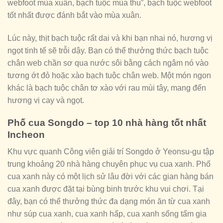
webfoot mùa xuân, bạch tuộc mùa thu”, bạch tuộc webfoot
tốt nhất được đánh bắt vào mùa xuân.
Lúc này, thịt bạch tuộc rất dai và khi bạn nhai nó, hương vị
ngọt tinh tế sẽ trỗi dậy. Bạn có thể thưởng thức bạch tuộc
chân web chần sơ qua nước sôi bằng cách ngâm nó vào
tương ớt đỏ hoặc xào bạch tuộc chân web. Một món ngon
khác là bạch tuộc chân tơ xào với rau mùi tây, mang đến
hương vị cay và ngọt.
Phố cua Songdo – top 10 nhà hàng tốt nhất
Incheon
Khu vực quanh Công viên giải trí Songdo ở Yeonsu-gu tập
trung khoảng 20 nhà hàng chuyên phục vụ cua xanh. Phố
cua xanh này có một lịch sử lâu đời với các gian hàng bán
cua xanh được đặt tại bùng binh trước khu vui chơi. Tại
đây, bạn có thể thưởng thức đa dạng món ăn từ cua xanh
như súp cua xanh, cua xanh hấp, cua xanh sống tẩm gia