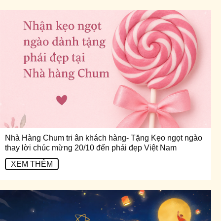
Nhà Hàng Chum tri ân khách hàng- Tặng Kẹo ngọt ngào
thay lời chúc mừng 20/10 đến phái đẹp Việt Nam
XEM THÊM