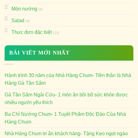
Món nướng
(5)
Salad
(4)
Thực đơn đặc biệt
(11)
BÀI VIẾT MỚI NHẤT
Hành trình 30 năm của Nhà Hàng Chum- Tiền thân là Nhà
Hàng Gà Tần Sâm
Gà Tần Sâm Ngải Cứu- 1 món ăn bồi bổ sức khỏe được
nhiều người yêu thích
Ba Chỉ Nướng Chum- 1 Tuyệt Phẩm Độc Đáo Của Nhà
Hàng Chum
Nhà Hàng Chum tri ân khách hàng- Tặng Kẹo ngọt ngào