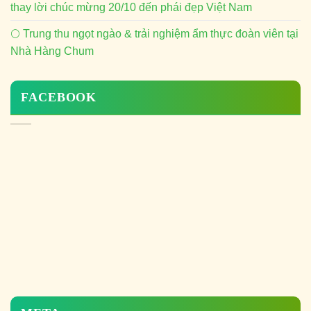
thay lời chúc mừng 20/10 đến phái đẹp Việt Nam
🌕 Trung thu ngọt ngào & trải nghiệm ẩm thực đoàn viên tại
Nhà Hàng Chum
FACEBOOK