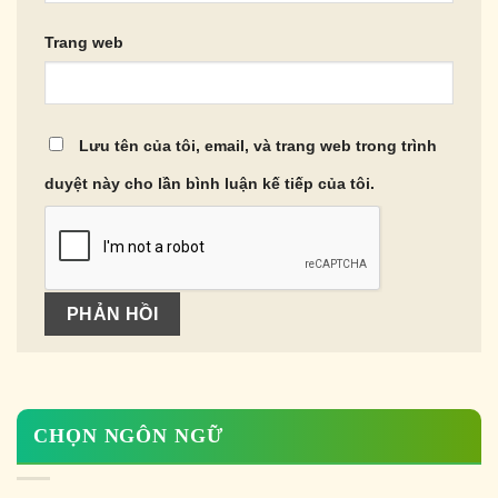
Trang web
Lưu tên của tôi, email, và trang web trong trình
duyệt này cho lần bình luận kế tiếp của tôi.
CHỌN NGÔN NGỮ