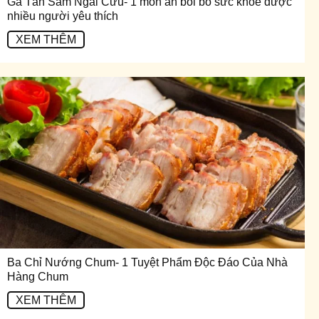
Gà Tần Sâm Ngải Cứu- 1 món ăn bồi bổ sức khỏe được
nhiều người yêu thích
XEM THÊM
Ba Chỉ Nướng Chum- 1 Tuyệt Phẩm Độc Đáo Của Nhà
Hàng Chum
XEM THÊM