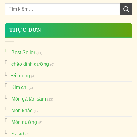
THỰC ĐƠN
Best Seller
(11)
cháo dinh dưỡng
(0)
Đồ uống
(4)
Kim chi
(3)
Món gà tần sâm
(13)
Món khác
(17)
Món nướng
(5)
Salad
(4)