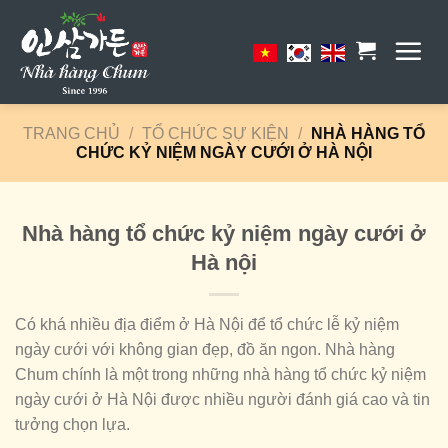
Skip
to
content
TRANG CHỦ
/
TỔ CHỨC SỰ KIỆN
/
NHÀ HÀNG TỔ
CHỨC KỶ NIỆM NGÀY CƯỚI Ở HÀ NỘI
Nhà hàng tổ chức kỷ niệm ngày cưới ở
Hà nội
Có khá nhiều địa điểm ở Hà Nội để tổ chức lễ kỷ niệm
ngày cưới với không gian đẹp, đồ ăn ngon. Nhà hàng
Chum chính là một trong những nhà hàng tổ chức kỷ niệm
ngày cưới ở Hà Nội được nhiều người đánh giá cao và tin
tưởng chọn lựa.