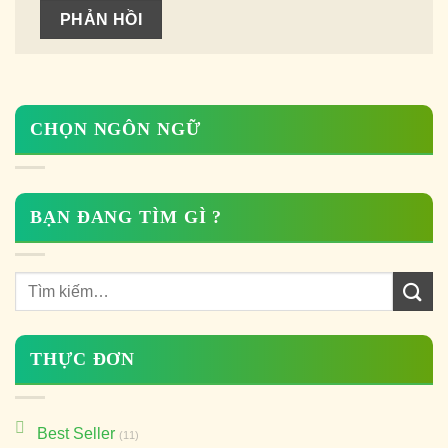
CHỌN NGÔN NGỮ
BẠN ĐANG TÌM GÌ ?
THỰC ĐƠN
Best Seller
(11)