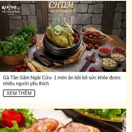
Gà Tần Sâm Ngải Cứu- 1 món ăn bồi bổ sức khỏe được
nhiều người yêu thích
XEM THÊM