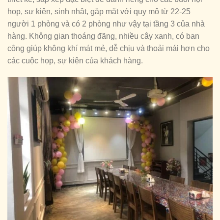
họp, sự kiện, sinh nhật, gặp mặt với quy mô từ 22-25
người 1 phòng và có 2 phòng như vậy tại tầng 3 của nhà
hàng. Không gian thoáng đãng, nhiều cây xanh, có ban
công giúp không khí mát mẻ, dễ chịu và thoải mái hơn cho
các cuộc họp, sự kiện của khách hàng.