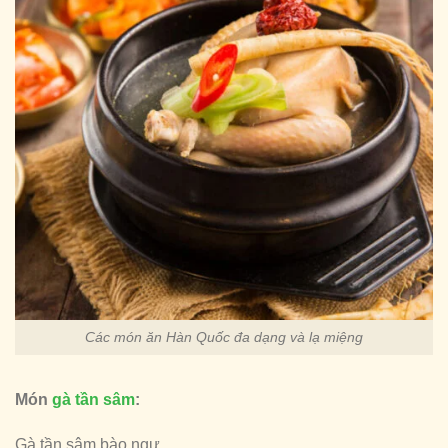
Các món ăn Hàn Quốc đa dạng và lạ miệng
Món
gà tần sâm
:
Gà tần sâm bào ngư