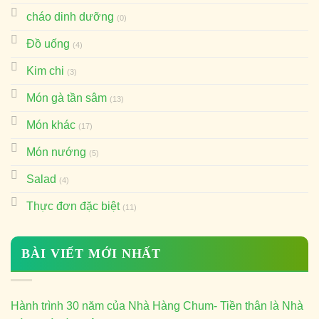
cháo dinh dưỡng
(0)
Đồ uống
(4)
Kim chi
(3)
Món gà tần sâm
(13)
Món khác
(17)
Món nướng
(5)
Salad
(4)
Thực đơn đặc biệt
(11)
BÀI VIẾT MỚI NHẤT
Hành trình 30 năm của Nhà Hàng Chum- Tiền thân là Nhà