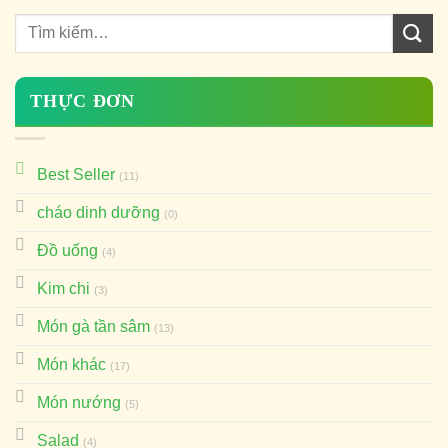
THỰC ĐƠN
Best Seller
(11)
cháo dinh dưỡng
(0)
Đồ uống
(4)
Kim chi
(3)
Món gà tần sâm
(13)
Món khác
(17)
Món nướng
(5)
Salad
(4)