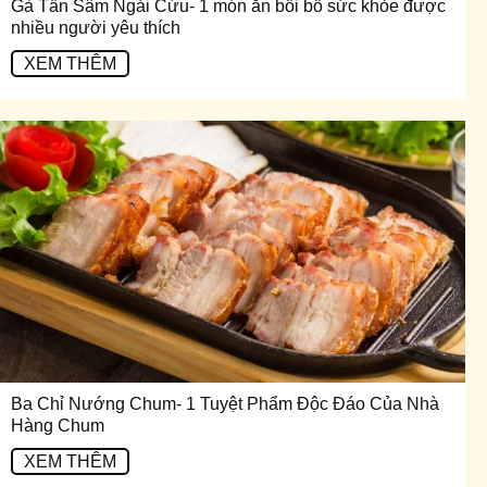
Gà Tần Sâm Ngải Cứu- 1 món ăn bồi bổ sức khỏe được
nhiều người yêu thích
XEM THÊM
Ba Chỉ Nướng Chum- 1 Tuyệt Phẩm Độc Đáo Của Nhà
Hàng Chum
XEM THÊM