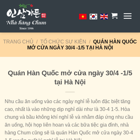
Skip
to
content
TRANG CHỦ
/
TỔ CHỨC SỰ KIỆN
/
QUÁN HÀN QUỐC
MỞ CỬA NGÀY 30/4 -1/5 TẠI HÀ NỘI
Quán Hàn Quốc mở cửa ngày 30/4 -1/5
tại Hà Nội
Nhu cầu ăn uống vào các ngày nghỉ lễ luôn đặc biệt tăng
cao, nhất là vào những dịp nghỉ dài như là 30-4 1-5. Hòa
chung và bầu không khí nghỉ lễ và nhằm đáp ứng nhu cầu
ăn uống, hội họp liên hoan và các bữa tiệc gia đình, nhà
hàng Chum cũng sẽ là quán Hàn Quốc mở cửa ngày 30-4