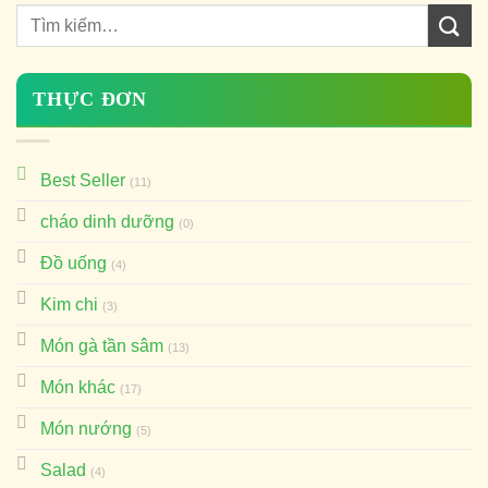
THỰC ĐƠN
Best Seller
(11)
cháo dinh dưỡng
(0)
Đồ uống
(4)
Kim chi
(3)
Món gà tần sâm
(13)
Món khác
(17)
Món nướng
(5)
Salad
(4)