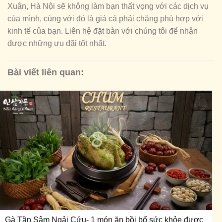
Xuân, Hà Nội sẽ không làm bạn thất vọng với các dịch vụ
của mình, cùng với đó là giá cả phải chăng phù hợp với
kinh tế của bạn. Liên hệ đặt bàn với chúng tôi để nhận
được những ưu đãi tốt nhất.
Bài viết liên quan:
Gà Tần Sâm Ngải Cứu- 1 món ăn bồi bổ sức khỏe được