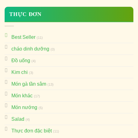
THỰC ĐƠN
Best Seller
(11)
cháo dinh dưỡng
(0)
Đồ uống
(4)
Kim chi
(3)
Món gà tần sâm
(13)
Món khác
(17)
Món nướng
(5)
Salad
(4)
Thực đơn đặc biệt
(11)