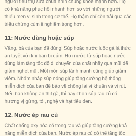
người tiêu thụ sữa chua nhìn chung khỏe mạnh hơn. Họ
có khả năng phục hồi nhanh hơn so với những người
thiếu men vi sinh trong cơ thể. Họ thậm chí còn trải qua các
triệu chứng cúm ít nghiêm trọng hơn.
11: Nước dùng hoặc súp
Vâng, bà của bạn đã đúng! Súp hoặc nước luộc gà là thức
ăn tuyệt vời khi bạn bị cúm. Hơi nước từ súp hoặc nước
dùng làm tăng tốc độ di chuyển của chất nhầy qua mũi để
giảm nghẹt mũi. Một món súp lành mạnh cũng giúp giảm
viêm. Nhấm nháp súp nóng giúp tăng cường hệ thống
miễn dịch của bạn để bảo vệ chống lại vi khuẩn và vi rút.
Nếu bạn không ăn thịt gà, thì hãy chọn súp rau củ có
hương vị gừng, tỏi, nghệ và hạt tiêu đen.
12. Nước ép rau củ
Chất chống oxy hóa có trong rau và giúp tăng cường khả
năng miễn dịch của bạn. Nước ép rau củ có thể tăng tốc