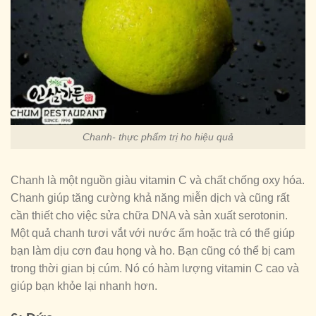
Chanh- thực phẩm trị ho hiệu quả
Chanh là một nguồn giàu vitamin C và chất chống oxy hóa.
Chanh giúp tăng cường khả năng miễn dịch và cũng rất
cần thiết cho việc sửa chữa DNA và sản xuất serotonin.
Một quả chanh tươi vắt với nước ấm hoặc trà có thể giúp
bạn làm dịu cơn đau họng và ho. Bạn cũng có thể bị cam
trong thời gian bị cúm. Nó có hàm lượng vitamin C cao và
giúp bạn khỏe lại nhanh hơn.