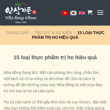
Skip
to
content
TRANG CHỦ
/
TIN TỨC & SỰ KIỆN
/
15 LOẠI THỰC
PHẨM TRỊ HO HIỆU QUẢ
15 loại thực phẩm trị ho hiệu quả
Mùa đông đang tới!. Một căn phòng ấm cúng, chăn ấm,
một tách sô cô la nóng và âm nhạc dễ chịu là cách lý
tưởng để tận hưởng mùa này. Mùa đông là một mùa đẹp
trừ khi bạn bị ho và cảm lạnh.
Ho và cảm lạnh có thể gây khó chịu và suy nhược, đặc biệt
nếu bạn không thể kiểm soát các cơn ho. Việc hắng giọng