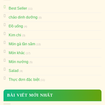
Best Seller
(11)
cháo dinh dưỡng
(0)
Đồ uống
(4)
Kim chi
(3)
Món gà tần sâm
(13)
Món khác
(17)
Món nướng
(5)
Salad
(4)
Thực đơn đặc biệt
(11)
BÀI VIẾT MỚI NHẤT