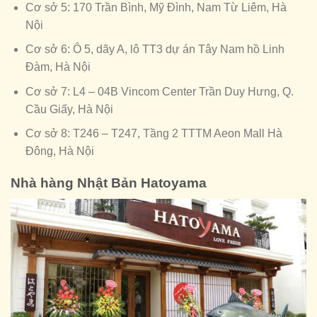
Cơ sở 5: 170 Trần Bình, Mỹ Đình, Nam Từ Liêm, Hà
Nội
Cơ sở 6: Ô 5, dãy A, lô TT3 dự án Tây Nam hồ Linh
Đàm, Hà Nội
Cơ sở 7: L4 – 04B Vincom Center Trần Duy Hưng, Q.
Cầu Giấy, Hà Nội
Cơ sở 8: T246 – T247, Tầng 2 TTTM Aeon Mall Hà
Đông, Hà Nội
Nhà hàng Nhật Bản Hatoyama