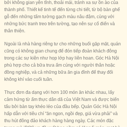
bởi không gian yên tĩnh, thoải mái, tránh xa sự ồn ào của
thành phố. Thiết kế tinh tế đến từng chi tiết, từ bộ bàn ghế
gỗ đến những tấm tường gạch màu nâu đậm, cùng với
những bức tranh treo trên tường, tạo nên sự cổ điển và
thân thiện.
Ngoài là nhà hàng riêng tư cho những buổi gặp mặt, quán
cũng có không gian chung để đón tiếp đoàn khách đông
trong các sự kiện như họp lớp hay liên hoan. Góc Hà Nội
phù hợp cho cả bữa trưa ấm cúng với người thân hoặc
đồng nghiệp, và cả những bữa ăn gia đình để thay đổi
không khí vào cuối tuần.
Thực đơn đa dạng với hơn 100 món ăn khác nhau, lấy
cảm hứng từ ẩm thực dân dã của Việt Nam và được biến
tấu bởi bàn tay khéo léo của đầu bếp. Quán Góc Hà Nội
hấp dẫn với tiêu chí “ăn ngon, ngồi đẹp, giá vừa phải” và
thu hút đông đảo khách hàng hàng ngày. Các món đặc