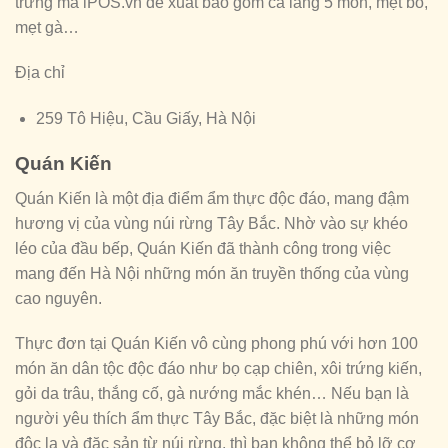
trưng mà iPOS.vn đề xuất bao gồm cá lăng 5 món, mẹt bò,
mẹt gà…
Địa chỉ
259 Tô Hiệu, Cầu Giấy, Hà Nội
Quán Kiến
Quán Kiến là một địa điểm ẩm thực độc đáo, mang đậm
hương vị của vùng núi rừng Tây Bắc. Nhờ vào sự khéo
léo của đầu bếp, Quán Kiến đã thành công trong việc
mang đến Hà Nội những món ăn truyền thống của vùng
cao nguyên.
Thực đơn tại Quán Kiến vô cùng phong phú với hơn 100
món ăn dân tộc độc đáo như bọ cạp chiên, xôi trứng kiến,
gỏi da trâu, thắng cố, gà nướng mắc khén… Nếu bạn là
người yêu thích ẩm thực Tây Bắc, đặc biệt là những món
độc lạ và đặc sản từ núi rừng, thì bạn không thể bỏ lỡ cơ