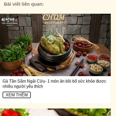
Bài viết liên quan:
Gà Tần Sâm Ngải Cứu- 1 món ăn bồi bổ sức khỏe được
nhiều người yêu thích
XEM THÊM