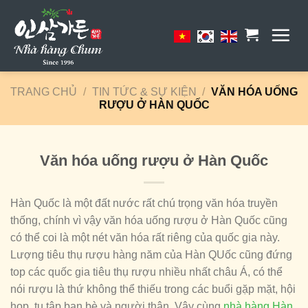
Skip
to
content
TRANG CHỦ
/
TIN TỨC & SỰ KIỆN
/
VĂN HÓA UỐNG
RƯỢU Ở HÀN QUỐC
Văn hóa uống rượu ở Hàn Quốc
Hàn Quốc là một đất nước rất chú trọng văn hóa truyền
thống, chính vì vậy văn hóa uống rượu ở Hàn Quốc cũng
có thể coi là một nét văn hóa rất riêng của quốc gia này.
Lượng tiêu thụ rượu hàng năm của Hàn QUốc cũng đứng
top các quốc gia tiêu thụ rượu nhiều nhất châu Á, có thể
nói rượu là thứ không thể thiếu trong các buổi gặp mặt, hội
họp, tụ tập bạn bè và người thân. Vậy cùng
nhà hàng Hàn