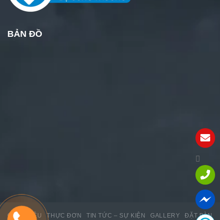
BẢN ĐỒ
GIỚI THIỆU
THỰC ĐƠN
TIN TỨC – SỰ KIỆN
GALLERY
ĐẶT BÀN