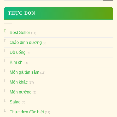
THỰC ĐƠN
Best Seller
(11)
cháo dinh dưỡng
(0)
Đồ uống
(4)
Kim chi
(3)
Món gà tần sâm
(13)
Món khác
(17)
Món nướng
(5)
Salad
(4)
Thực đơn đặc biệt
(11)