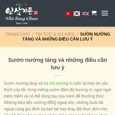
Skip
to
content
TRANG CHỦ
/
TIN TỨC & SỰ KIỆN
/
SƯỜN NƯỚNG
TẢNG VÀ NHỮNG ĐIỀU CẦN LƯU Ý
Sườn nướng tảng và những điều cần
lưu ý
Sườn nướng tảng và
ba chỉ nướng lu
luôn là món ăn yêu
thích của tôi, từng miếng sườn đậm đà hương vị, ngọt ngọt
mềm mềm và có thể dùng tay của mình để thưởng thức.
Những bữa tiệc nướng BBQ ngoài trời, những buổi dã
ngoại cùng gia đình và bạn bè hay thay đổi thực đơn cho