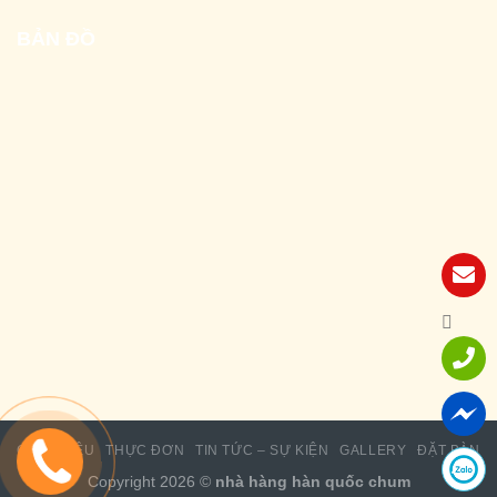
BẢN ĐỒ
GIỚI THIỆU
THỰC ĐƠN
TIN TỨC – SỰ KIỆN
GALLERY
ĐẶT BÀN
Copyright 2026 ©
nhà hàng hàn quốc chum