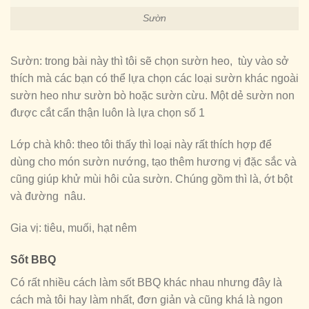
Sườn
Sườn: trong bài này thì tôi sẽ chọn sườn heo, tùy vào sở
thích mà các bạn có thể lựa chọn các loại sườn khác ngoài
sườn heo như sườn bò hoặc sườn cừu. Một dẻ sườn non
được cắt cẩn thận luôn là lựa chọn số 1
Lớp chà khô: theo tôi thấy thì loại này rất thích hợp để
dùng cho món sườn nướng, tạo thêm hương vị đặc sắc và
cũng giúp khử mùi hôi của sườn. Chúng gồm thì là, ớt bột
và đường nâu.
Gia vị: tiêu, muối, hạt nêm
Sốt BBQ
Có rất nhiều cách làm sốt BBQ khác nhau nhưng đây là
cách mà tôi hay làm nhất, đơn giản và cũng khá là ngon