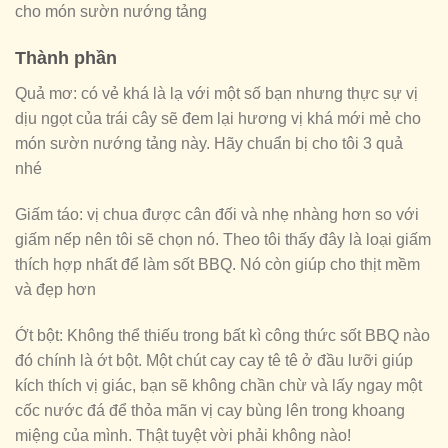
cho món sườn nướng tảng
Thành phần
Quả mơ: có vẻ khá là lạ với một số bạn nhưng thực sự vị
dịu ngọt của trái cây sẽ đem lại hương vị khá mới mẻ cho
món sườn nướng tảng này. Hãy chuẩn bị cho tôi 3 quả
nhé
Giấm táo: vị chua được cân đối và nhẹ nhàng hơn so với
giấm nếp nên tôi sẽ chọn nó. Theo tôi thấy đây là loại giấm
thích hợp nhất để làm sốt BBQ. Nó còn giúp cho thịt mềm
và đẹp hơn
Ớt bột: Không thể thiếu trong bất kì công thức sốt BBQ nào
đó chính là ớt bột. Một chút cay cay tê tê ở đầu lưỡi giúp
kích thích vị giác, bạn sẽ không chần chừ và lấy ngay một
cốc nước đá để thỏa mãn vị cay bùng lên trong khoang
miệng của mình. Thật tuyệt vời phải không nào!