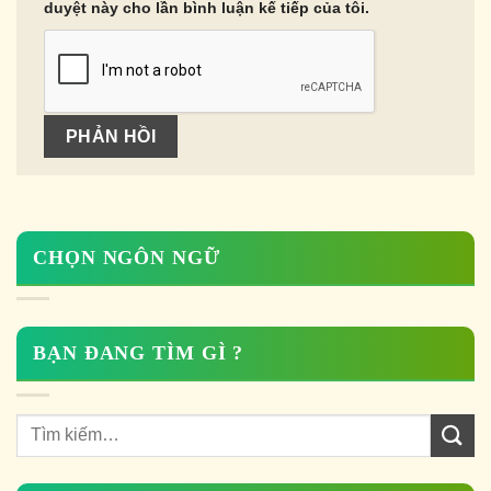
duyệt này cho lần bình luận kế tiếp của tôi.
CHỌN NGÔN NGỮ
BẠN ĐANG TÌM GÌ ?