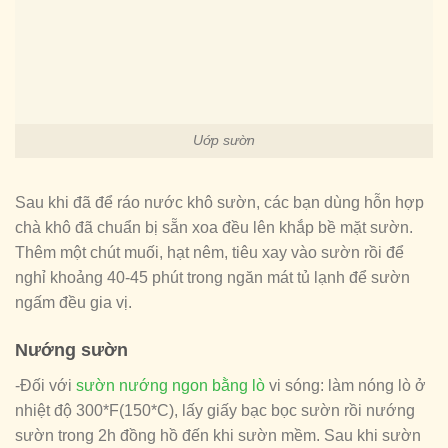
Uớp sườn
Sau khi đã để ráo nước khô sườn, các bạn dùng hỗn hợp
chà khô đã chuẩn bị sẵn xoa đều lên khắp bề mặt sườn.
Thêm một chút muối, hạt nêm, tiêu xay vào sườn rồi để
nghỉ khoảng 40-45 phút trong ngăn mát tủ lạnh để sườn
ngấm đều gia vị.
Nướng sườn
-Đối với
sườn nướng ngon bằng lò
vi sóng: làm nóng lò ở
nhiệt độ 300*F(150*C), lấy giấy bạc bọc sườn rồi nướng
sườn trong 2h đồng hồ đến khi sườn mềm. Sau khi sườn