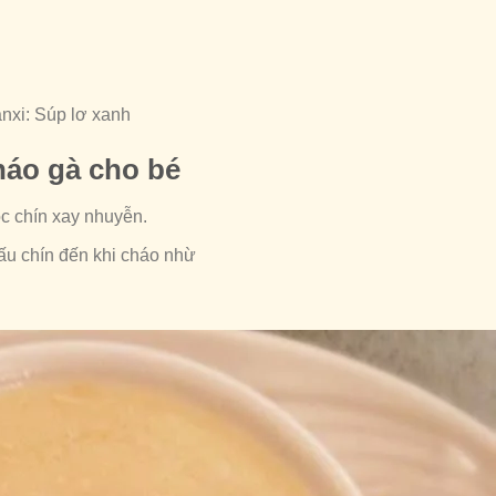
anxi: Súp lơ xanh
áo gà cho bé
ộc chín xay nhuyễn.
ấu chín đến khi cháo nhừ