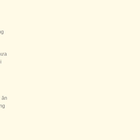
ng
hưa
i
c ăn
ông