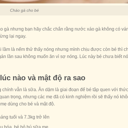
Cháo gà cho bé
o gà nhưng bạn hãy chắc chắn rằng nước xáo gà không có vá
ừng lại ngay.
i lầm là nếm thử thấy nóng nhưng mình chịu được còn bé thì c
gán lần sau không muốn ăn vì sợ nóng. Lúc này bé chưa biết nó
lúc nào và mật độ ra sao
chính vẫn là sữa. Ăn dặm là giai đoạn để bé tập quen với thứ
t quan trọng, nhưng các mẹ đã có kinh nghiệm rồi sẽ thấy nó kh
n mẹ dùng cho bé và mật độ.
ng tuổi và 7.3kg trở lên
êu hóa, bé bỏ bú sữa mẹ