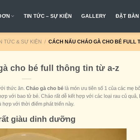
ĐƠN
TIN TỨC – SỰ KIỆN
GALLERY
ĐẶT BÀN
N TỨC & SỰ KIỆN
/
CÁCH NẤU CHÁO GÀ CHO BÉ FULL T
 cho bé full thông tin từ a-z
 với thức ăn.
Cháo gà cho bé
là món ưu tiên số 1 của các mẹ b
ợp với bao tử bé. Cháo rất dễ kết hợp với các loại rau củ quả,
 hợp với thời điểm phát triển này.
rất giàu dinh dưỡng