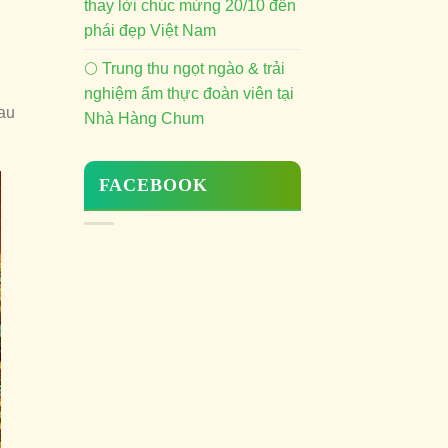
thay lời chúc mừng 20/10 đến
phái đẹp Việt Nam
🌕 Trung thu ngọt ngào & trải
nghiệm ẩm thực đoàn viên tại
rau
Nhà Hàng Chum
FACEBOOK