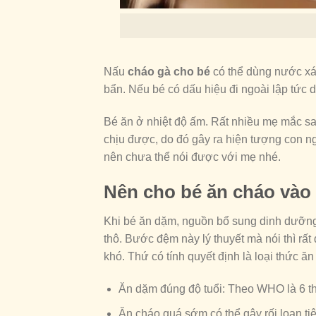
Nấu
cháo gà cho bé
có thể dùng nước xá
bẩn. Nếu bé có dấu hiệu đi ngoài lập tức d
Bé ăn ở nhiệt độ ấm. Rất nhiều mẹ mắc sa
chịu được, do đó gây ra hiện tượng con n
nên chưa thể nói được với mẹ nhé.
Nên cho bé ăn cháo vào 
Khi bé ăn dặm, nguồn bổ sung dinh dưỡng 
thô. Bước đệm này lý thuyết mà nói thì rấ
khó. Thứ có tính quyết định là loại thức ă
Ăn dặm đúng độ tuổi: Theo WHO là 6 thá
Ăn cháo quá sớm có thể gây rối loạn ti