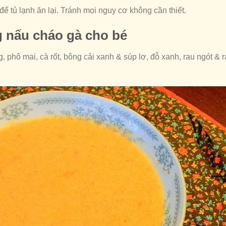
để tủ lạnh ăn lại. Tránh mọi nguy cơ không cần thiết.
g nấu cháo gà cho bé
g, phô mai, cà rốt, bông cải xanh & súp lơ, đỗ xanh, rau ngót & 