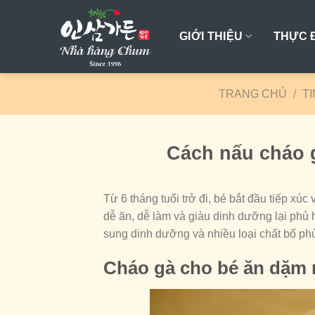
Skip
to
GIỚI THIỆU
THỰC 
content
TRANG CHỦ
/
TI
Cách nấu cháo gà
Từ 6 tháng tuổi trở đi, bé bắt đầu tiếp xúc
dễ ăn, dễ làm và giàu dinh dưỡng lại phù h
sung dinh dưỡng và nhiều loại chất bổ phù
Cháo gà cho bé ăn dặm 