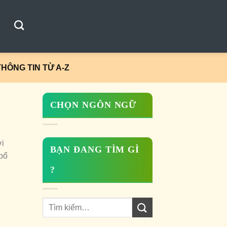
HÔNG TIN TỪ A-Z
CHỌN NGÔN NGỮ
ởi
BẠN ĐANG TÌM GÌ
 bổ
?