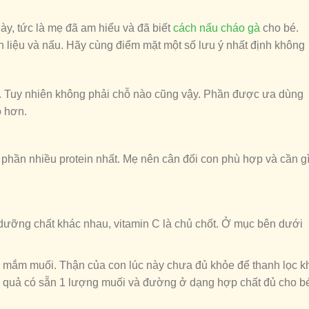
này, tức là mẹ đã am hiểu và đã biết
cách nấu cháo gà
cho bé.
liệu và nấu. Hãy cùng điểm mặt một số lưu ý nhất định không
n A. Tuy nhiên không phải chỗ nào cũng vậy. Phần được ưa dùng
o hơn.
phần nhiều protein nhất. Mẹ nên cân đối con phù hợp và cần g
dưỡng chất khác nhau, vitamin C là chủ chốt. Ở mục bên dưới
ị mắm muối. Thận của con lúc này chưa đủ khỏe để thanh lọc k
 củ quả có sẵn 1 lượng muối và đường ở dạng hợp chất đủ cho b