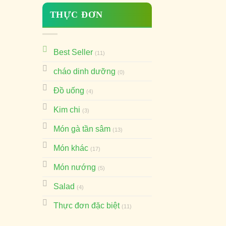
THỰC ĐƠN
Best Seller
(11)
cháo dinh dưỡng
(0)
Đồ uống
(4)
Kim chi
(3)
Món gà tần sâm
(13)
Món khác
(17)
Món nướng
(5)
Salad
(4)
Thực đơn đặc biệt
(11)