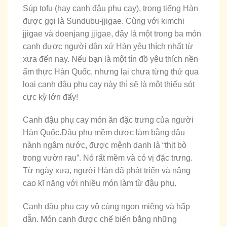
Súp tofu (hay canh đậu phụ cay), trong tiếng Hàn
được gọi là Sundubu-jjigae. Cùng với kimchi
jjigae và doenjang jjigae, đây là một trong ba món
canh được người dân xứ Hàn yêu thích nhất từ
xưa đến nay. Nếu bạn là một tín đồ yêu thích nền
ẩm thực Hàn Quốc, nhưng lại chưa từng thử qua
loại canh đậu phụ cay này thì sẽ là một thiếu sót
cực kỳ lớn đấy!
Canh đậu phụ cay món ăn đặc trưng của người
Hàn Quốc.Đậu phụ mềm được làm bằng đậu
nành ngâm nước, được mệnh danh là “thịt bò
trong vườn rau”. Nó rất mềm và có vị đặc trưng.
Từ ngày xưa, người Hàn đã phát triển và nâng
cao kĩ năng với nhiều món làm từ đậu phụ.
Canh đậu phụ cay vô cùng ngon miệng và hấp
dẫn. Món canh được chế biến bằng những