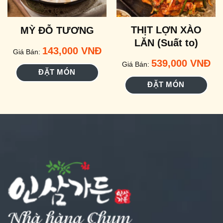
THỊT LỢN XÀO
MỲ ĐỖ TƯƠNG
LĂN (Suất to)
143,000
VNĐ
Giá Bán:
539,000
VNĐ
Giá Bán:
ĐẶT MÓN
ĐẶT MÓN