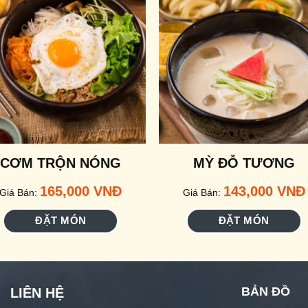
CƠM TRỘN NÓNG
MỲ ĐỖ TƯƠNG
165,000
VNĐ
143,000
VNĐ
Giá Bán:
Giá Bán:
ĐẶT MÓN
ĐẶT MÓN
BẢN ĐỒ
LIÊN HỆ