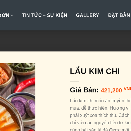
ĐƠN
TIN TỨC – SỰ KIỆN
GALLERY
ĐẶT BÀN
LẨU KIM CHI
Giá Bán:
VN
421,200
Lẩu kim chi món ăn truyền t
mua, dễ thực hiện. Hương vị 
phải xuýt xoa thích thú. Cách
chỉ với các nguyên liệu từ kim 
cùng hải sản là đã được một 