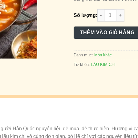
LẨU KIM CHI số lư
Số lượng:
THÊM VÀO GIỎ HÀNG
Danh mục:
Món khác
Từ khóa:
LẨU KIM CHI
người Hàn Quốc nguyên liệu dễ mua, dễ thực hiện. Hương vị cay
lẩu kim chi vô cùng đơn giản, bởi lẽ chỉ với các nguyên liệu từ k