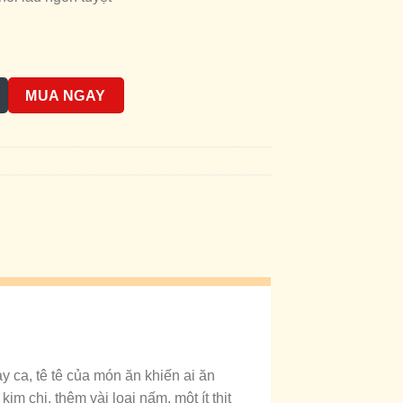
ợng
MUA NGAY
 ca, tê tê của món ăn khiến ai ăn
im chi, thêm vài loại nấm, một ít thịt