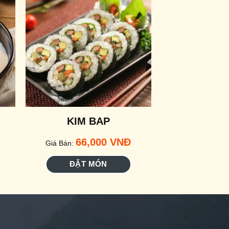
KIM BAP
NGÔ CHIÊN
66,000
VNĐ
132
Giá Bán:
Giá Bán:
ĐẶT MÓN
ĐẶT 