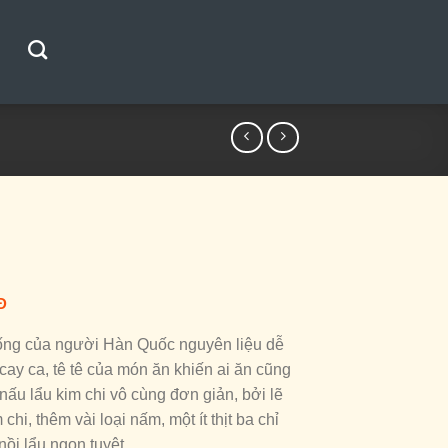
Đ
hống của người Hàn Quốc nguyên liệu dễ
cay ca, tê tê của món ăn khiến ai ăn cũng
 nấu lẩu kim chi vô cùng đơn giản, bởi lẽ
chi, thêm vài loại nấm, một ít thịt ba chỉ
nồi lẩu ngon tuyệt