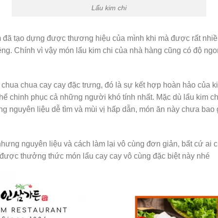
Lẩu kim chi
ã tạo dựng được thương hiệu của mình khi mà được rất nhiều
ệng. Chính vì vậy món lẩu kim chi của nhà hàng cũng có độ ngo
ua chua cay cay đặc trưng, đó là sự kết hợp hoàn hảo của kim 
thể chinh phục cả những người khó tính nhất. Mặc dù lẩu kim c
 nguyên liệu dễ tìm và mùi vị hấp dẫn, món ăn này chưa bao gi
ưng nguyên liệu và cách làm lại vô cùng đơn giản, bất cứ ai cũ
ược thưởng thức món lẩu cay cay vô cùng đặc biệt này nhé