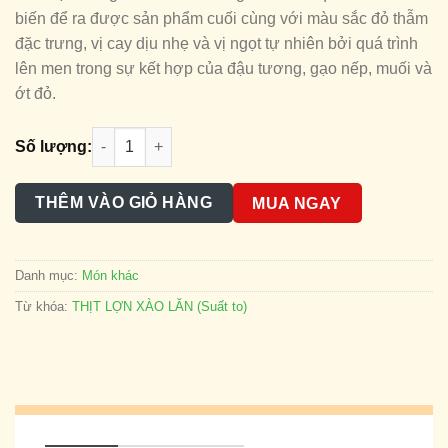
biến để ra được sản phẩm cuối cùng với màu sắc đỏ thẫm
đặc trưng, vị cay dịu nhẹ và vị ngọt tự nhiên bởi quá trình
lên men trong sự kết hợp của đậu tương, gạo nếp, muối và
ớt đỏ.
THỊT LỢN XÀO LĂN (Suất to) số lượng
Số lượng:
THÊM VÀO GIỎ HÀNG
MUA NGAY
Danh mục:
Món khác
Từ khóa:
THỊT LỢN XÀO LĂN (Suất to)