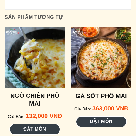
SẢN PHẨM TƯƠNG TỰ
NGÔ CHIÊN PHÔ
GÀ SỐT PHÔ MAI
MAI
363,000
VNĐ
Giá Bán:
132,000
VNĐ
Giá Bán:
ĐẶT MÓN
ĐẶT MÓN