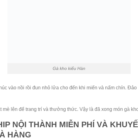
Gà kho kiểu Hàn
khúc vào nồi rồi đun nhỏ lửa cho đến khi miến và nấm chín. Đ
ạt mè lên để trang trí và thưởng thức. Vậy là đã xong món gà kh
HIP NỘI THÀNH MIỄN PHÍ VÀ KHUY
HÀ HÀNG