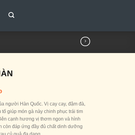
HÀN
Đ
ủa người Hàn Quốc. Vị cay cay, đậm đà,
 tố giúp món gà này chinh phục trái tim
 Bên cạnh hương vị thơm ngon và hình
àn còn đáp ứng đầy đủ chất dinh dưỡng
rau củ quả đa dạng.