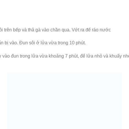
i trên bếp và thả gà vào chần qua. Vớt ra để ráo nước
 bị vào. Đun sôi ở lửa vừa trong 10 phút.
ây vào đun trong lửa vừa khoảng 7 phút, để lửa nhỏ và khuấy nh