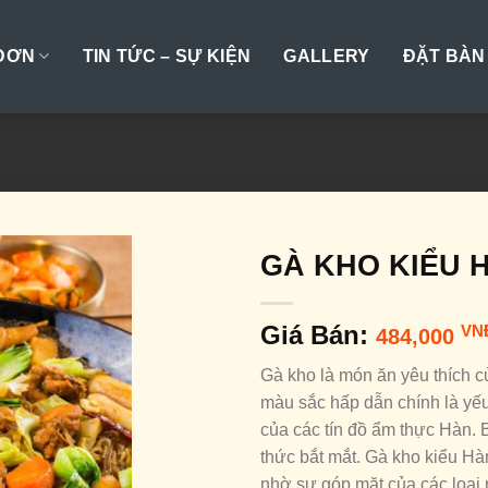
ĐƠN
TIN TỨC – SỰ KIỆN
GALLERY
ĐẶT BÀN
GÀ KHO KIỂU 
Giá Bán:
VN
484,000
Gà kho là món ăn yêu thích c
màu sắc hấp dẫn chính là yếu
của các tín đồ ẩm thực Hàn.
thức bắt mắt. Gà kho kiểu H
nhờ sự góp mặt của các loại 