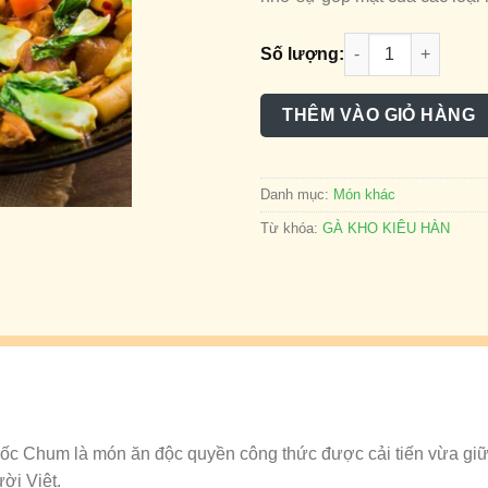
GÀ KHO KIỂU HÀN 
Số lượng:
THÊM VÀO GIỎ HÀNG
Danh mục:
Món khác
Từ khóa:
GÀ KHO KIÊU HÀN
ốc Chum là món ăn độc quyền công thức được cải tiến vừa gi
ời Việt.