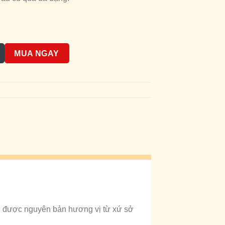
số lượng
MUA NGAY
ữ được nguyên bản hương vị từ xứ sở