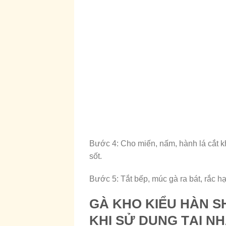
Bước 4: Cho miến, nấm, hành lá cắt 
sốt.
Bước 5: Tắt bếp, múc gà ra bát, rắc h
GÀ KHO KIỂU HÀN S
KHI SỬ DỤNG TẠI N