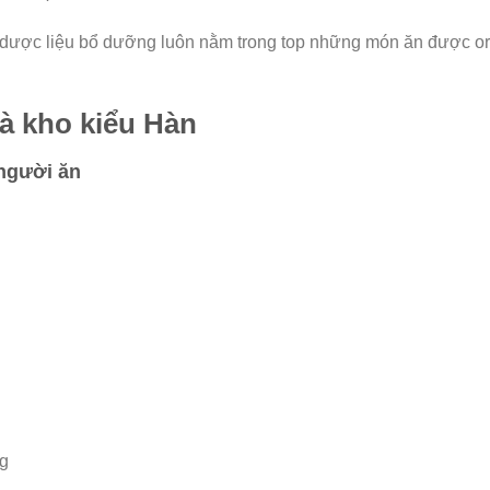
u dược liệu bổ dưỡng luôn nằm trong top những món ăn được or
à kho kiểu Hàn
 người ăn
ng